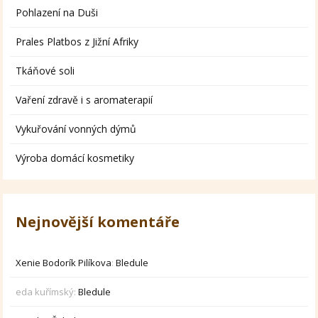
Pohlazení na Duši
Prales Platbos z Jižní Afriky
Tkáňové soli
Vaření zdravě i s aromaterapií
Vykuřování vonných dýmů
Výroba domácí kosmetiky
Nejnovější komentáře
Xenie Bodorík Pilíkova
:
Bledule
eda kuřímský
:
Bledule