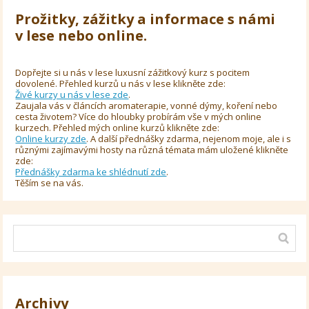
Prožitky, zážitky a informace s námi
v lese nebo online.
Dopřejte si u nás v lese luxusní zážitkový kurz s pocitem
dovolené. Přehled kurzů u nás v lese klikněte zde:
Živé kurzy u nás v lese zde
.
Zaujala vás v článcích aromaterapie, vonné dýmy, koření nebo
cesta životem? Více do hloubky probírám vše v mých online
kurzech. Přehled mých online kurzů klikněte zde:
Online kurzy zde
. A další přednášky zdarma, nejenom moje, ale i s
různými zajímavými hosty na různá témata mám uložené klikněte
zde:
Přednášky zdarma ke shlédnutí zde
.
Těším se na vás.
Archivy