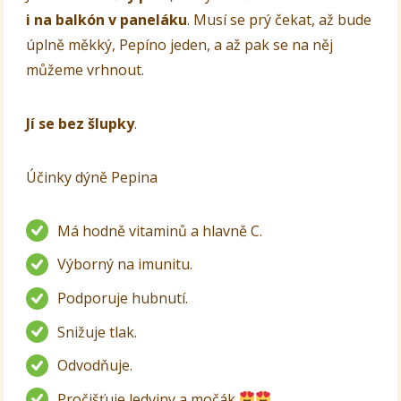
i na balkón v paneláku
. Musí se prý čekat, až bude
úplně měkký, Pepíno jeden, a až pak se na něj
můžeme vrhnout.
Jí se bez šlupky
.
Účinky dýně Pepina
Má hodně vitaminů a hlavně C.
Výborný na imunitu.
Podporuje hubnutí.
Snižuje tlak.
Odvodňuje.
Pročišťuje ledviny a močák.