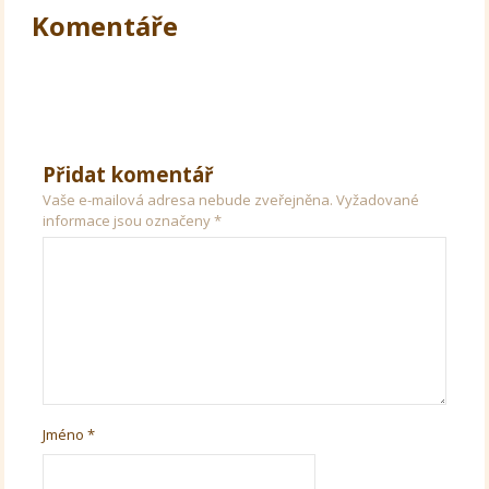
Komentáře
Přidat komentář
Vaše e-mailová adresa nebude zveřejněna.
Vyžadované
informace jsou označeny
*
Jméno
*