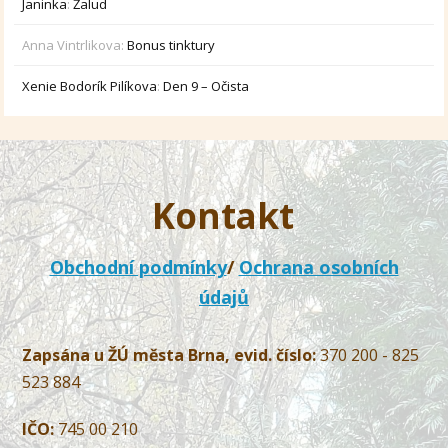
Janinka
:
Žalud
Anna Vintrlikova
:
Bonus tinktury
Xenie Bodorík Pilíkova
:
Den 9 – Očista
Kontakt
Obchodní podmínky
/
Ochrana osobních
údajů
Zapsána u ŽÚ města Brna, evid. číslo:
370 200 - 825
523 884
IČO:
745 00 210