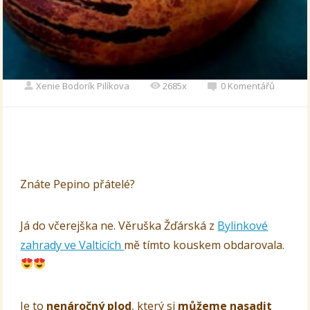
Xenie Bodorík Pilíkova
2685x
0 Komentářů
Znáte Pepino přátelé?
Já do včerejška ne. Věruška Žďárská z
Bylinkové
zahrady ve Valticích
mě tímto kouskem obdarovala.
Je to
nenáročný plod
, který si
můžeme nasadit