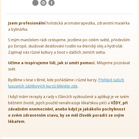
Jsem
profesionální
holistická aromaterapeutka, zdravotní masérka
a bylinářka.
S mým manželem rádi cestujeme. Jezdíme po celém světě, především
po Evropě, studovat destilování rostlin na éterický olej a hydrolát.
Zajímají nás různé kultury a život v dalších zemích světa.
Učíme a inspirujeme lidi, jak si umět pomoci.
Milujeme poznávat
svět.
Bydlíme v lese v Brně, kde pořádáme i různé kurzy.
Přehled našich
luxusních zážitkových kurzů klikněte zde
.
I když mám recepty a rady v článcích vyzkoušené a aplikuji je ve svém
běžném životě, jejich použití nenahrazuje lékařskou péči a
VŽDY, při
závažném onemocnění, anebo když je jakákoliv pochybnost
o svém zdravotním stavu, by se měl člověk poradit se svým
lékařem.