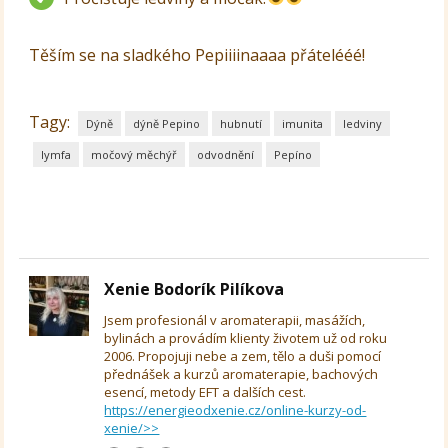
Těším se na sladkého Pepiiiinaaaa přátelééé!
Tagy:
Dýně
dýně Pepino
hubnutí
imunita
ledviny
lymfa
močový měchýř
odvodnění
Pepíno
Xenie Bodorík Pilíkova
Jsem profesionál v aromaterapii, masážích,
bylinách a provádím klienty životem už od roku
2006. Propojuji nebe a zem, tělo a duši pomocí
přednášek a kurzů aromaterapie, bachových
esencí, metody EFT a dalších cest.
https://energieodxenie.cz/online-kurzy-od-
xenie/>>