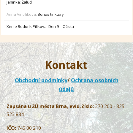
Janinka
:
Žalud
Anna Vintrlikova
:
Bonus tinktury
Xenie Bodorík Pilíkova
:
Den 9 – Očista
Kontakt
Obchodní podmínky
/
Ochrana osobních
údajů
Zapsána u ŽÚ města Brna, evid. číslo:
370 200 - 825
523 884
IČO:
745 00 210