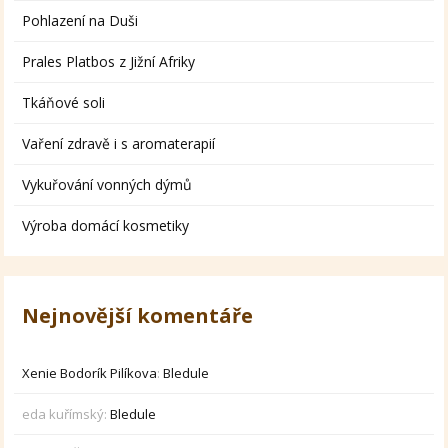
Pohlazení na Duši
Prales Platbos z Jižní Afriky
Tkáňové soli
Vaření zdravě i s aromaterapií
Vykuřování vonných dýmů
Výroba domácí kosmetiky
Nejnovější komentáře
Xenie Bodorík Pilíkova
:
Bledule
eda kuřímský
:
Bledule