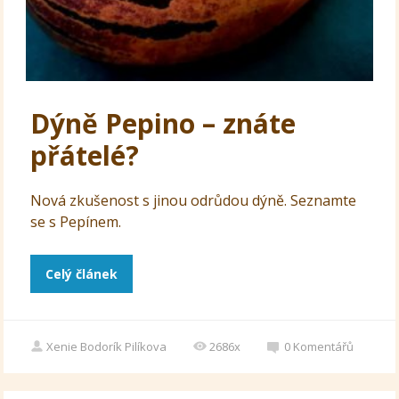
Dýně Pepino – znáte
přátelé?
Nová zkušenost s jinou odrůdou dýně. Seznamte
se s Pepínem.
Celý článek
Xenie Bodorík Pilíkova
2686x
0
Komentářů