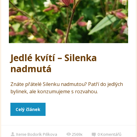
Jedlé kvítí – Silenka
nadmutá
Znáte přátelé Silenku nadmutou? Patří do jedlých
bylinek, ale konzumujeme s rozvahou.
Celý článek
Xenie Bodorík Pilíkova
2569x
0
Komentářů