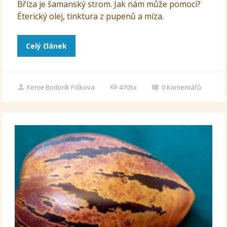
Bříza je šamanský strom. Jak nám může pomoci?
Éterický olej, tinktura z pupenů a míza.
Celý článek
Xenie Bodorík Pilíkova
4705x
0
Komentářů