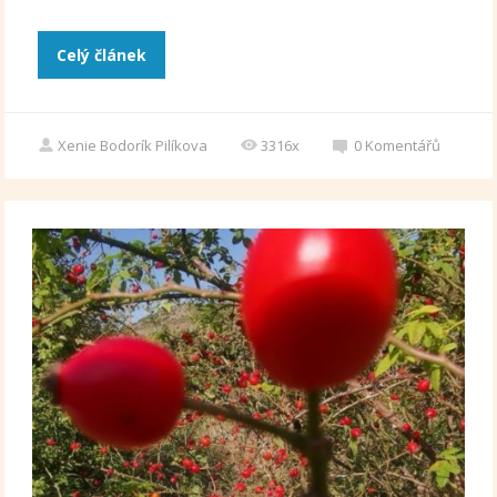
Celý článek
Xenie Bodorík Pilíkova
3316x
0
Komentářů