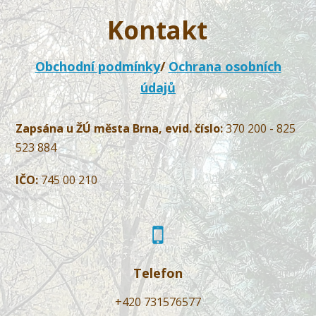
Kontakt
Obchodní podmínky
/
Ochrana osobních
údajů
Zapsána u ŽÚ města Brna, evid. číslo:
370 200 - 825
523 884
IČO:
745 00 210
Telefon
+420 731576577