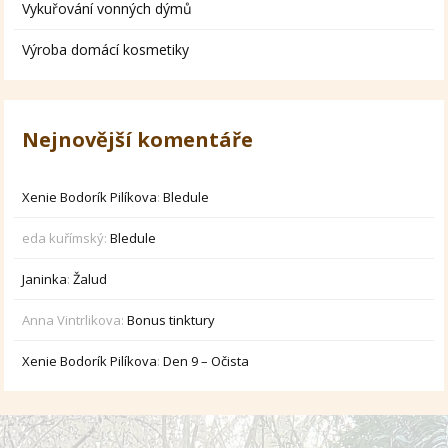
Vykuřování vonných dýmů
Výroba domácí kosmetiky
Nejnovější komentáře
Xenie Bodorík Pilíkova
:
Bledule
eda kuřímský
:
Bledule
Janinka
:
Žalud
Anna Vintrlikova
:
Bonus tinktury
Xenie Bodorík Pilíkova
:
Den 9 – Očista