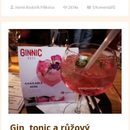
Xenie Bodorík Pilíkova
2674x
0
Komentářů
Gin, tonic a růžový