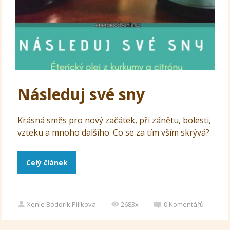
Následuj své sny
Krásná směs pro nový začátek, při zánětu, bolesti,
vzteku a mnoho dalšího. Co se za tím vším skrývá?
Celý článek
Xenie Bodorík Pilíkova
2683x
0
Komentářů