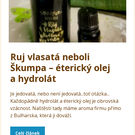
Ruj vlasatá neboli
Škumpa – éterický olej
a hydrolát
Je jedovatá, nebo není jedovatá...toť otázka...
Každopádně hydrolát a éterický olej je obrovská
vzácnost. Naštěstí tady máme aroma firmu přímo
z Bulharska, která ji dováží.
Celý článek