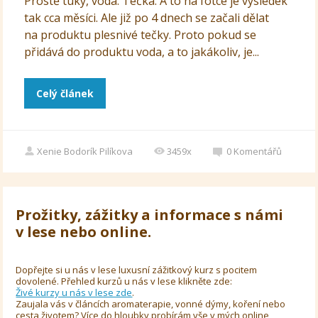
Prostě tuky, voda. Tečka. A to na fotce je výsledek
tak cca měsíci. Ale již po 4 dnech se začali dělat
na produktu plesnivé tečky. Proto pokud se
přidává do produktu voda, a to jakákoliv, je...
Celý článek
Xenie Bodorík Pilíkova
3459x
0
Komentářů
Prožitky, zážitky a informace s námi
v lese nebo online.
Dopřejte si u nás v lese luxusní zážitkový kurz s pocitem
dovolené. Přehled kurzů u nás v lese klikněte zde:
Živé kurzy u nás v lese zde
.
Zaujala vás v článcích aromaterapie, vonné dýmy, koření nebo
cesta životem? Více do hloubky probírám vše v mých online