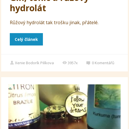
hydrolát
Růžový hydrolát tak trošku jinak, přátelé.
Celý článek
Xenie Bodorík Pilíkova
3957x
0
Komentářů