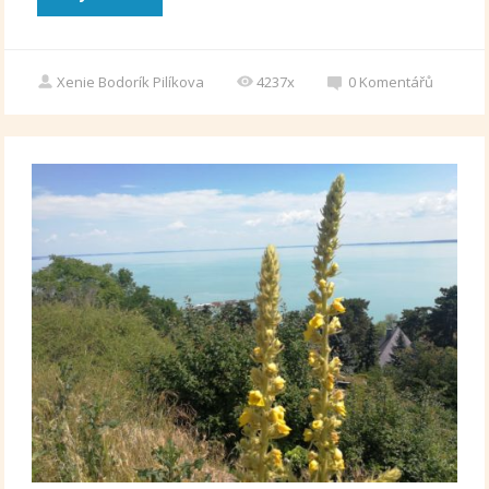
Xenie Bodorík Pilíkova
4237x
0
Komentářů