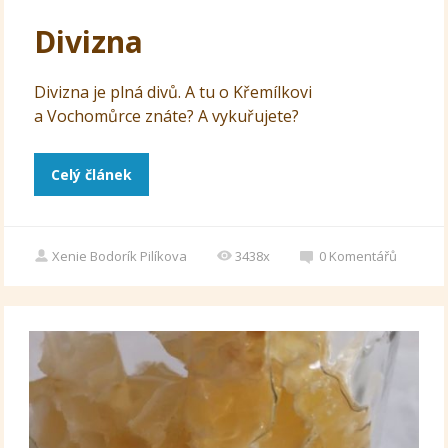
Divizna
Divizna je plná divů. A tu o Křemílkovi
a Vochomůrce znáte? A vykuřujete?
Celý článek
Xenie Bodorík Pilíkova
3438x
0
Komentářů