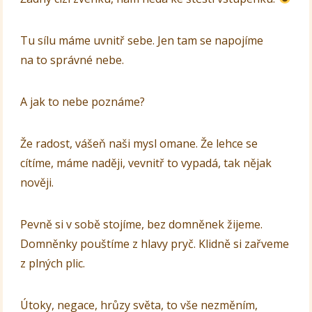
Tu sílu máme uvnitř sebe. Jen tam se napojíme
na to správné nebe.
A jak to nebe poznáme?
Že radost, vášeň naši mysl omane. Že lehce se
cítíme, máme naději, vevnitř to vypadá, tak nějak
nověji.
Pevně si v sobě stojíme, bez domněnek žijeme.
Domněnky pouštíme z hlavy pryč. Klidně si zařveme
z plných plic.
Útoky, negace, hrůzy světa, to vše nezměním,