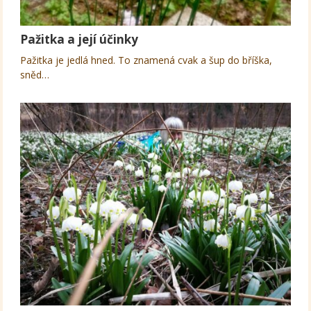
Pažitka a její účinky
Pažitka je jedlá hned. To znamená cvak a šup do bříška,
sněd…