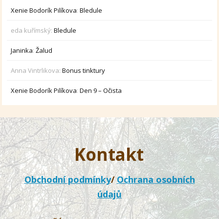
Xenie Bodorík Pilíkova
:
Bledule
eda kuřímský
:
Bledule
Janinka
:
Žalud
Anna Vintrlikova
:
Bonus tinktury
Xenie Bodorík Pilíkova
:
Den 9 – Očista
Kontakt
Obchodní podmínky
/
Ochrana osobních
údajů