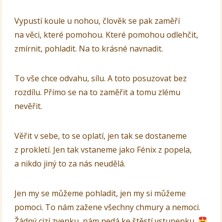
Vypustí koule u nohou, člověk se pak zaměří
na věci, které pomohou. Které pomohou odlehčit,
zmírnit, pohladit. Na to krásné navnadit.
To vše chce odvahu, sílu. A toto posuzovat bez
rozdílu. Přímo se na to zaměřit a tomu zlému
nevěřit.
Věřit v sebe, to se oplatí, jen tak se dostaneme
z prokletí. Jen tak vstaneme jako Fénix z popela,
a nikdo jiný to za nás neudělá.
Jen my se můžeme pohladit, jen my si můžeme
pomoci. To nám zažene všechny chmury a nemoci.
Žádný cizí zvenku, nám nedá ke štěstí vstupenku.