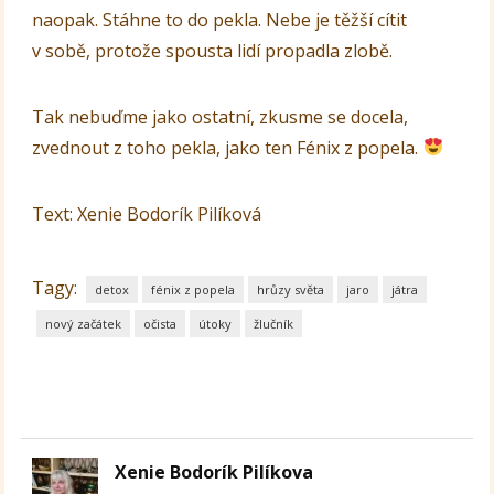
naopak. Stáhne to do pekla. Nebe je těžší cítit
v sobě, protože spousta lidí propadla zlobě.
Tak nebuďme jako ostatní, zkusme se docela,
zvednout z toho pekla, jako ten Fénix z popela.
Text: Xenie Bodorík Pilíková
Tagy:
detox
fénix z popela
hrůzy světa
jaro
játra
nový začátek
očista
útoky
žlučník
Xenie Bodorík Pilíkova