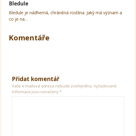
Bledule
Bledule je nádherná, chráněná rostlina. Jaký má význam a
co je na…
Komentáře
Přidat komentář
Vaše e-mailová adresa nebude zveřejněna.
Vyžadované
informace jsou označeny
*