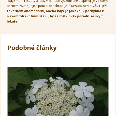
I když mám recepty a rady v článcích vyzkoušené a aplikuji je ve svém
běžném životě, jejich použití nenahrazuje lékařskou péči a
VŽDY, při
závažném onemocnění, anebo když je jakákoliv pochybnost
o svém zdravotním stavu, by se měl člověk poradit se svým
lékařem.
Podobné články