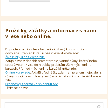
Prožitky, zážitky a informace s námi
v lese nebo online.
Dopřejte si u nás v lese luxusní zážitkový kurz s pocitem
dovolené. Přehled kurzů u nás v lese klikněte zde:
Živé kurzy u nás v lese zde
.
Zaujala vás v článcích aromaterapie, vonné dýmy, koření nebo
cesta životem? Více do hloubky probírám vše v mých online
kurzech. Přehled mých online kurzů klikněte zde:
Online kurzy zde
. A další přednášky zdarma, nejenom moje, ale i s
různými zajímavými hosty na různá témata mám uložené klikněte
zde:
Přednášky zdarma ke shlédnutí zde
.
Těším se na vás.