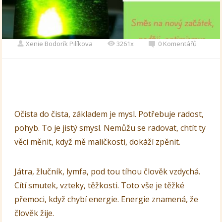
Xenie Bodorík Pilíkova
3261x
0 Komentářů
Očista do čista, základem je mysl. Potřebuje radost,
pohyb. To je jistý smysl. Nemůžu se radovat, chtít ty
věci měnit, když mě maličkosti, dokáží zpěnit.
Játra, žlučník, lymfa, pod tou tíhou člověk vzdychá.
Cítí smutek, vzteky, těžkosti. Toto vše je těžké
přemoci, když chybí energie. Energie znamená, že
člověk žije.