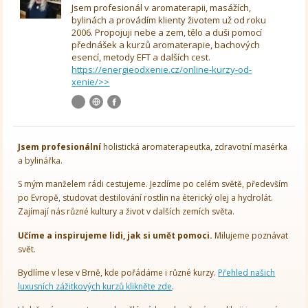
Jsem profesionál v aromaterapii, masážích,
bylinách a provádím klienty životem už od roku
2006. Propojuji nebe a zem, tělo a duši pomocí
přednášek a kurzů aromaterapie, bachových
esencí, metody EFT a dalších cest.
https://energieodxenie.cz/online-kurzy-od-
xenie/>>
Jsem
profesionální
holistická aromaterapeutka, zdravotní masérka
a bylinářka.
S mým manželem rádi cestujeme. Jezdíme po celém světě, především
po Evropě, studovat destilování rostlin na éterický olej a hydrolát.
Zajímají nás různé kultury a život v dalších zemích světa.
Učíme a inspirujeme lidi, jak si umět pomoci.
Milujeme poznávat
svět.
Bydlíme v lese v Brně, kde pořádáme i různé kurzy.
Přehled našich
luxusních zážitkových kurzů klikněte zde
.