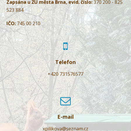
Zapsána u ŽÚ města Brna, evid. číslo:
370 200 - 825
523 884
IČO:
745 00 210
Telefon
+420 731576577
E-mail
xpilikova@seznam.cz