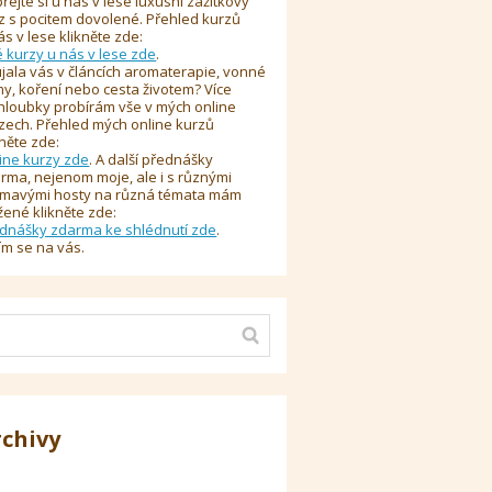
řejte si u nás v lese luxusní zážitkový
z s pocitem dovolené. Přehled kurzů
ás v lese klikněte zde:
é kurzy u nás v lese zde
.
jala vás v článcích aromaterapie, vonné
y, koření nebo cesta životem? Více
hloubky probírám vše v mých online
zech. Přehled mých online kurzů
kněte zde:
ine kurzy zde
. A další přednášky
rma, nejenom moje, ale i s různými
ímavými hosty na různá témata mám
žené klikněte zde:
dnášky zdarma ke shlédnutí zde
.
ím se na vás.
rchivy