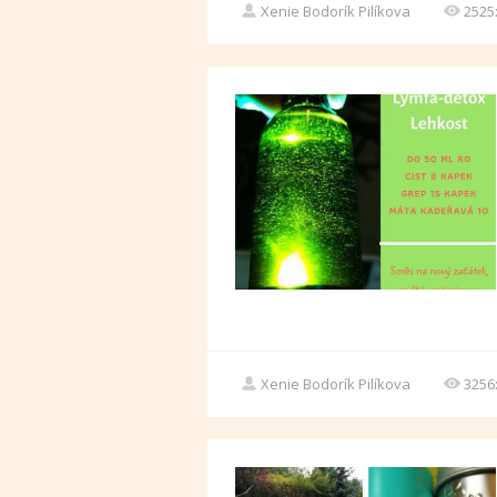
Xenie Bodorík Pilíkova
2525
Xenie Bodorík Pilíkova
3256