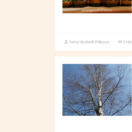
Xenie Bodorík Pilíkova
2142