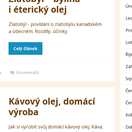
i éterický olej
Ún
Le
Zlatobýl - povídání o zlatobýlu kanadském
Pro
a obecném. Rozdíly, účinky.
Lis
Celý článek
Říj
Zář
x
0
Komentářů
Sr
Če
Kávový olej, domácí
Če
výroba
Kv
Jak si vyrobit svůj domácí kávový olej. Káva,
Du