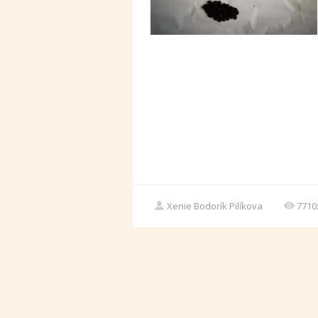
Xenie Bodorík Pilíkova
7710