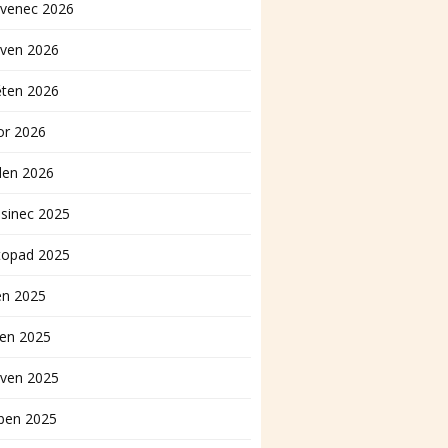
rvenec 2026
rven 2026
ěten 2026
or 2026
den 2026
sinec 2025
topad 2025
en 2025
pen 2025
rven 2025
ben 2025