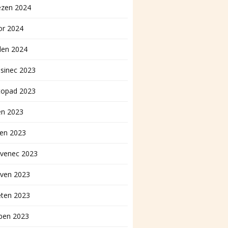
ezen 2024
or 2024
den 2024
sinec 2023
topad 2023
en 2023
pen 2023
rvenec 2023
rven 2023
ěten 2023
ben 2023