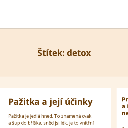
Štítek: detox
Pr
Pažitka a její účinky
a 
ne
Pažitka je jedlá hned. To znamená cvak
a šup do bříška, sněd jsi lék, je to vnitřní