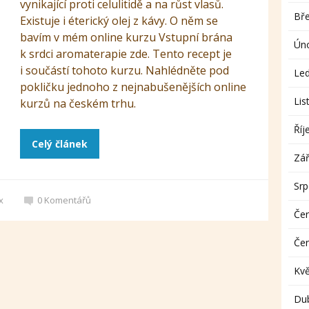
vynikající proti celulitidě a na růst vlasů.
Bř
Existuje i éterický olej z kávy. O něm se
bavím v mém online kurzu Vstupní brána
Ún
k srdci aromaterapie zde. Tento recept je
i součástí tohoto kurzu. Nahlédněte pod
Le
pokličku jednoho z nejnabušenějších online
Lis
kurzů na českém trhu.
Říj
Celý článek
Zář
Sr
x
0
Komentářů
Če
Če
Kv
Du