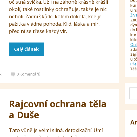
Dop
očistná svíčka. Už i na záhoně krásně krášlí
kur
okolí, také rostlinky ochraňuje, takže je nic
u n
Živ
nebolí. Žádní škůdci kolem dokola, kde je
Zau
pažitka vládne pohoda. Klid, láska a mír,
dým
do 
před ní se třese každý vir.
kur
kli
Onl
Celý článek
zda
zaj
ulo
Pře
Těš
x
0
Komentářů
Rajcovní ochrana těla
a Duše
A
Tato vůně je velmi silná, detoxikační. Umí