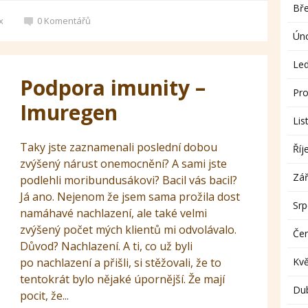
Bř
x
0
Komentářů
Ún
Le
Podpora imunity –
Pro
Imuregen
Lis
Taky jste zaznamenali poslední dobou
Říj
zvýšený nárust onemocnění? A sami jste
Zář
podlehli moribundusákovi? Bacil vás bacil?
Já ano. Nejenom že jsem sama prožila dost
Sr
namáhavé nachlazení, ale také velmi
zvýšený počet mých klientů mi odvolávalo.
Če
Důvod? Nachlazení. A ti, co už byli
po nachlazení a přišli, si stěžovali, že to
Kv
tentokrát bylo nějaké úpornější. Že mají
Du
pocit, že...