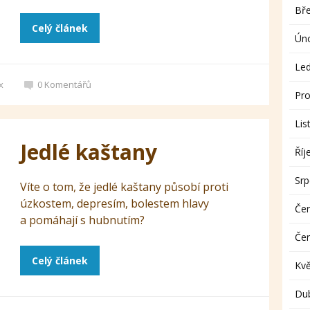
Bř
Celý článek
Ún
Le
x
0
Komentářů
Pro
Lis
Jedlé kaštany
Říj
Sr
Víte o tom, že jedlé kaštany působí proti
úzkostem, depresím, bolestem hlavy
Če
a pomáhají s hubnutím?
Če
Celý článek
Kv
Du