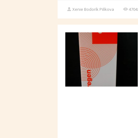
Xenie Bodorík Pilíkova
4704