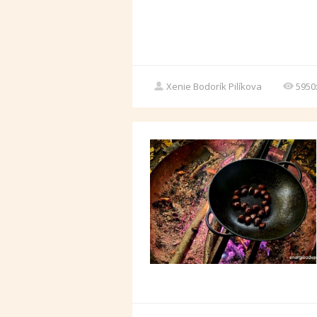
Xenie Bodorík Pilíkova
5950