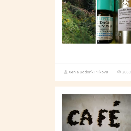
Xenie Bodorík Pilíkova
3066