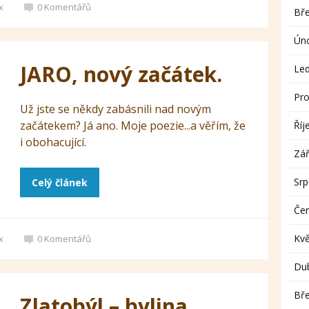
x
0
Komentářů
Bř
Ún
JARO, nový začátek.
Le
Pro
Už jste se někdy zabásnili nad novým
začátekem? Já ano. Moje poezie...a věřím, že
Říj
i obohacující.
Zář
Sr
Celý článek
Če
Kv
x
0
Komentářů
Du
Bř
Zlatobýl – bylina