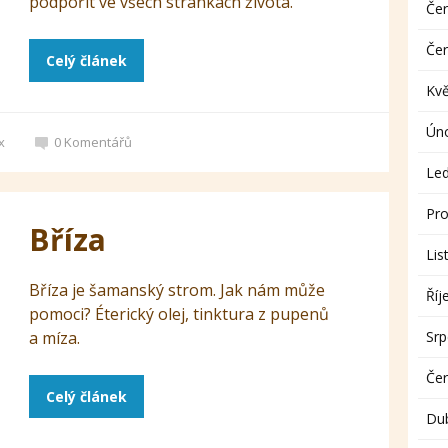
podpořit ve všech stránkách života.
Če
Če
Celý článek
Kv
Ún
x
0
Komentářů
Le
Pro
Bříza
Lis
Bříza je šamanský strom. Jak nám může
Říj
pomoci? Éterický olej, tinktura z pupenů
a míza.
Sr
Če
Celý článek
Du