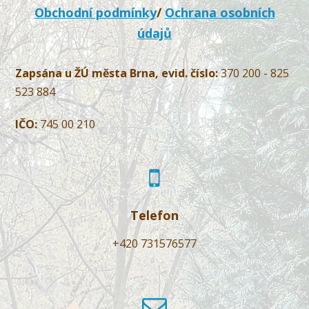
Obchodní podmínky
/
Ochrana osobních
údajů
Zapsána u ŽÚ města Brna, evid. číslo:
370 200 - 825
523 884
IČO:
745 00 210
Telefon
+420 731576577