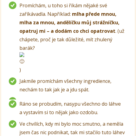
Promíchám, u toho si říkám nějaké své
zaříkávadla. Například:
mlha přede mnou,
mlha za mnou, andělíčku můj strážníčku,
opatruj mi – a dodám co chci opatrovat
. (už
chápete, proč je tak důležité, mít zhulený
barák?
)
Jakmile promíchám všechny ingredience,
nechám to tak jak je a jdu spát.
Ráno se probudím, nasypu všechno do láhve
a vystavím si to nějak jako ozdobu.
Ve chvílích, kdy mi bylo moc smutno, a neměla
jsem čas nic podnikat, tak mi stačilo tuto láhev