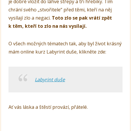
je dobré vložit do láhve střepy a tři hřebíky. Tím
chrání svého „stvořitele“ před těmi, kteří na něj
vysílají zlo a negaci.
Toto zlo se pak vrátí zpět
k těm, kteří to zlo na nás vysílají.
O všech možných tématech tak, aby byl život krásný
mám online kurz Labyrint duše, klikněte zde:
Labyrint duše
Ať vás láska a štěstí provází, přátelé.