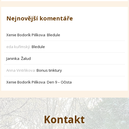
Nejnovější komentáře
Xenie Bodorík Pilíkova
:
Bledule
eda kuřímský
:
Bledule
Janinka
:
Žalud
Anna Vintrlikova
:
Bonus tinktury
Xenie Bodorík Pilíkova
:
Den 9 – Očista
Kontakt