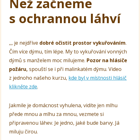
Než začneme
s ochrannou láhví
,,, je nejdříve
dobré očistit prostor vykuřováním
.
Čím více dýmu, tím lépe. My to vykuřování vonných
dýmů s manželem moc milujeme.
Pozor na hlásiče
požáru,
spouští se i při malinkatém dýmu. Video
z jednoho našeho kurzu,
kde byl v místnosti hlásič
klikněte zde
.
Jakmile je domácnost vyhulena, vidíte jen mlhu
přede mnou a mlhu za mnou, vezmete si
připravenou láhev. Je jedno, jaké bude barvy. Já
miluju čirou.