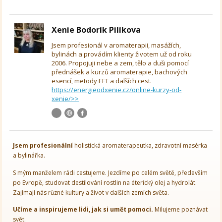
Xenie Bodorík Pilíkova
Jsem profesionál v aromaterapii, masážích,
bylinách a provádím klienty životem už od roku
2006. Propojuji nebe a zem, tělo a duši pomocí
přednášek a kurzů aromaterapie, bachových
esencí, metody EFT a dalších cest.
https://energieodxenie.cz/online-kurzy-od-
xenie/>>
Jsem
profesionální
holistická aromaterapeutka, zdravotní masérka
a bylinářka.
S mým manželem rádi cestujeme. Jezdíme po celém světě, především
po Evropě, studovat destilování rostlin na éterický olej a hydrolát.
Zajímají nás různé kultury a život v dalších zemích světa.
Učíme a inspirujeme lidi, jak si umět pomoci.
Milujeme poznávat
svět.