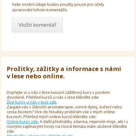
Vaše osobní údaje budou použity pouze pro účely
zpracování tohoto komentáře.
Prožitky, zážitky a informace s námi
v lese nebo online.
Dopřejte si u nás v lese luxusní zážitkový kurz s pocitem
dovolené. Přehled kurzů u nás v lese klikněte zde:
Živé kurzy u nás v lese zde
.
Zaujala vás v článcích aromaterapie, vonné dýmy, koření nebo
cesta životem? Více do hloubky probírám vše v mých online
kurzech. Přehled mých online kurzů klikněte zde:
Online kurzy zde
. A další přednášky zdarma, nejenom moje, ale i s
různými zajímavými hosty na různá témata mám uložené klikněte
zde:
Přednášky zdarma ke shlédnutí zde
.