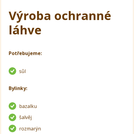
Výroba ochranné
láhve
Potřebujeme:
sůl
Bylinky:
bazalku
šalvěj
rozmarýn