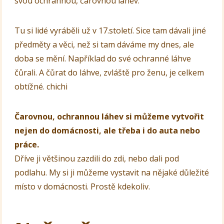
svou ochrannou, čarovnou láhev.
Tu si lidé vyráběli už v 17.století. Sice tam dávali jiné
předměty a věci, než si tam dáváme my dnes, ale
doba se mění. Například do své ochranné láhve
čůrali. A čůrat do láhve, zvláště pro ženu, je celkem
obtížné. chichi
Čarovnou, ochrannou láhev si můžeme vytvořit
nejen do domácnosti, ale třeba i do auta nebo
práce.
Dříve ji většinou zazdili do zdi, nebo dali pod
podlahu. My si ji můžeme vystavit na nějaké důležité
místo v domácnosti. Prostě kdekoliv.