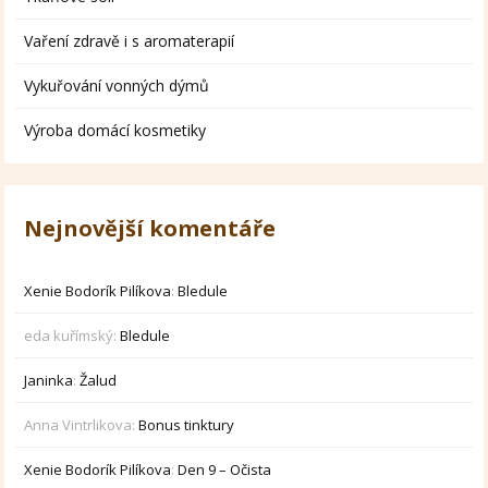
Vaření zdravě i s aromaterapií
Vykuřování vonných dýmů
Výroba domácí kosmetiky
Nejnovější komentáře
Xenie Bodorík Pilíkova
:
Bledule
eda kuřímský
:
Bledule
Janinka
:
Žalud
Anna Vintrlikova
:
Bonus tinktury
Xenie Bodorík Pilíkova
:
Den 9 – Očista