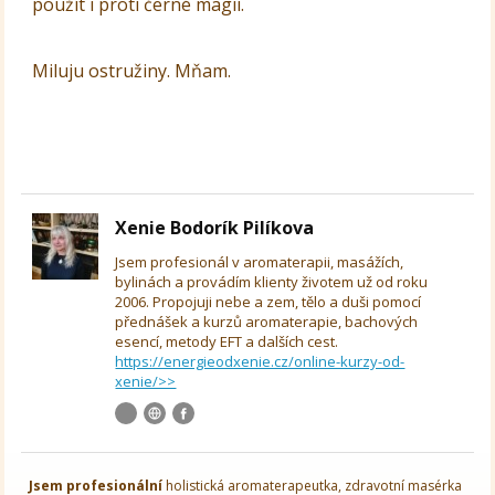
použít i proti černé magii.
Miluju ostružiny. Mňam.
Xenie Bodorík Pilíkova
Jsem profesionál v aromaterapii, masážích,
bylinách a provádím klienty životem už od roku
2006. Propojuji nebe a zem, tělo a duši pomocí
přednášek a kurzů aromaterapie, bachových
esencí, metody EFT a dalších cest.
https://energieodxenie.cz/online-kurzy-od-
xenie/>>
Jsem
profesionální
holistická aromaterapeutka, zdravotní masérka