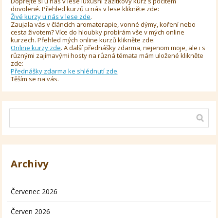
Dopřejte si u nás v lese luxusní zážitkový kurz s pocitem
dovolené. Přehled kurzů u nás v lese klikněte zde:
Živé kurzy u nás v lese zde
.
Zaujala vás v článcích aromaterapie, vonné dýmy, koření nebo
cesta životem? Více do hloubky probírám vše v mých online
kurzech. Přehled mých online kurzů klikněte zde:
Online kurzy zde
. A další přednášky zdarma, nejenom moje, ale i s
různými zajímavými hosty na různá témata mám uložené klikněte
zde:
Přednášky zdarma ke shlédnutí zde
.
Těším se na vás.
Archivy
Červenec 2026
Červen 2026