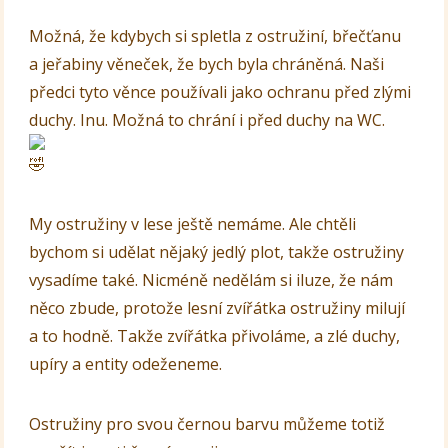
Možná, že kdybych si spletla z ostružiní, břečťanu
a jeřabiny věneček, že bych byla chráněná. Naši
předci tyto věnce používali jako ochranu před zlými
duchy. Inu. Možná to chrání i před duchy na WC.
My ostružiny v lese ještě nemáme. Ale chtěli
bychom si udělat nějaký jedlý plot, takže ostružiny
vysadíme také. Nicméně nedělám si iluze, že nám
něco zbude, protože lesní zvířátka ostružiny milují
a to hodně. Takže zvířátka přivoláme, a zlé duchy,
upíry a entity odeženeme.
Ostružiny pro svou černou barvu můžeme totiž