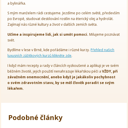
a bylinářka.
S mým manželem rádi cestujeme. Jezdíme po celém světě, především
po Evropě, studovat destilování rostlin na éterický olej a hydrolát.
Zajímají nás různé kultury a život v dalších zemích světa.
Učíme a inspirujeme lidi, jak si umět pomoci.
Milujeme poznávat
svět.
Bydlíme v lese v Brně, kde pořádáme i různé kurzy.
Přehled našich
luxusních zážitkových kurzů klikněte zde
.
I když mám recepty a rady v článcích vyzkoušené a aplikuji je ve svém
běžném životě, jejich použití nenahrazuje lékařskou péči a
VŽDY, při
závažném onemocnění, anebo když je jakákoliv pochybnost
o svém zdravotním stavu, by se měl člověk poradit se svým
lékařem.
Podobné články