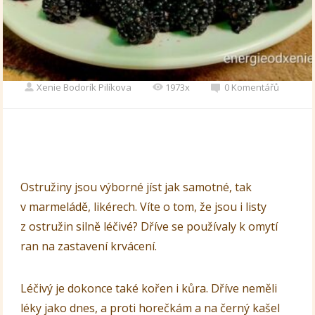
Xenie Bodorík Pilíkova
1973x
0 Komentářů
Ostružiny jsou výborné jíst jak samotné, tak
v marmeládě, likérech. Víte o tom, že jsou i listy
z ostružin silně léčivé? Dříve se používaly k omytí
ran na zastavení krvácení.
Léčivý je dokonce také kořen i kůra. Dříve neměli
léky jako dnes, a proti horečkám a na černý kašel