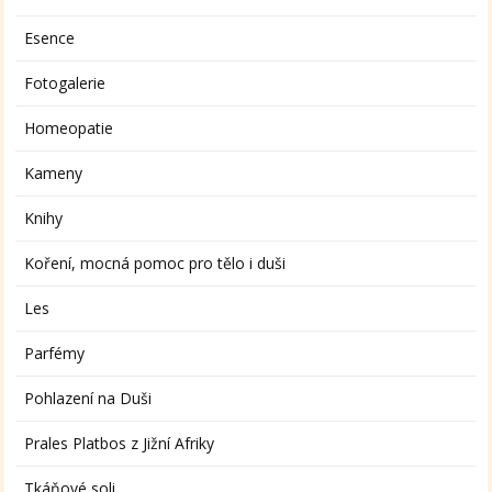
Esence
Fotogalerie
Homeopatie
Kameny
Knihy
Koření, mocná pomoc pro tělo i duši
Les
Parfémy
Pohlazení na Duši
Prales Platbos z Jižní Afriky
Tkáňové soli