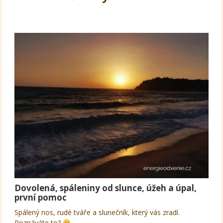
Dovolená, spáleniny od slunce, úžeh a úpal,
první pomoc
Spálený nos, rudé tváře a slunečník, který vás zradí.
Poznáváte to?
…