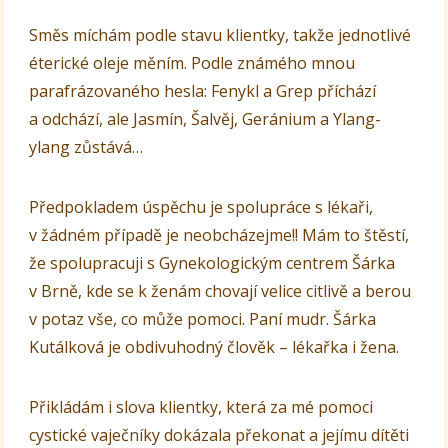
Směs míchám podle stavu klientky, takže jednotlivé
éterické oleje měním. Podle známého mnou
parafrázovaného hesla: Fenykl a Grep příchází
a odchází, ale Jasmín, Šalvěj, Geránium a Ylang-
ylang zůstává…
Předpokladem úspěchu je spolupráce s lékaři,
v žádném případě je neobcházejme!! Mám to štěstí,
že spolupracuji s Gynekologickým centrem Šárka
v Brně, kde se k ženám chovají velice citlivě a berou
v potaz vše, co může pomoci. Paní mudr. Šárka
Kutálková je obdivuhodný člověk – lékařka i žena.
Přikládám i slova klientky, která za mé pomoci
cystické vaječníky dokázala překonat a jejímu dítěti