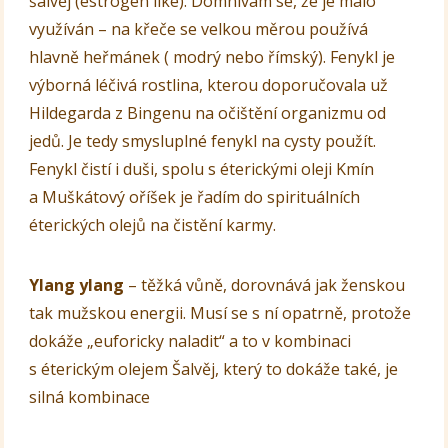
šalvěj (estrogen like). Domnívám se, že je málo
využíván – na křeče se velkou měrou používá
hlavně heřmánek ( modrý nebo římský). Fenykl je
výborná léčivá rostlina, kterou doporučovala už
Hildegarda z Bingenu na očištění organizmu od
jedů. Je tedy smysluplné fenykl na cysty použít.
Fenykl čistí i duši, spolu s éterickými oleji Kmín
a Muškátový oříšek je řadím do spirituálních
éterických olejů na čistění karmy.
Ylang ylang
– těžká vůně, dorovnává jak ženskou
tak mužskou energii. Musí se s ní opatrně, protože
dokáže „euforicky naladit“ a to v kombinaci
s éterickým olejem Šalvěj, který to dokáže také, je
silná kombinace