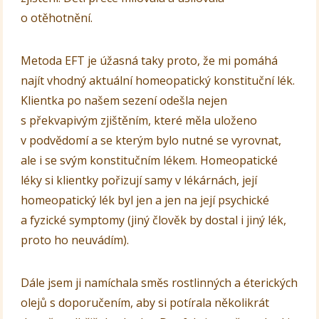
o otěhotnění.
Metoda EFT je úžasná taky proto, že mi pomáhá
najít vhodný aktuální homeopatický konstituční lék.
Klientka po našem sezení odešla nejen
s překvapivým zjištěním, které měla uloženo
v podvědomí a se kterým bylo nutné se vyrovnat,
ale i se svým konstitučním lékem. Homeopatické
léky si klientky pořizují samy v lékárnách, její
homeopatický lék byl jen a jen na její psychické
a fyzické symptomy (jiný člověk by dostal i jiný lék,
proto ho neuvádím).
Dále jsem ji namíchala směs rostlinných a éterických
olejů s doporučením, aby si potírala několikrát