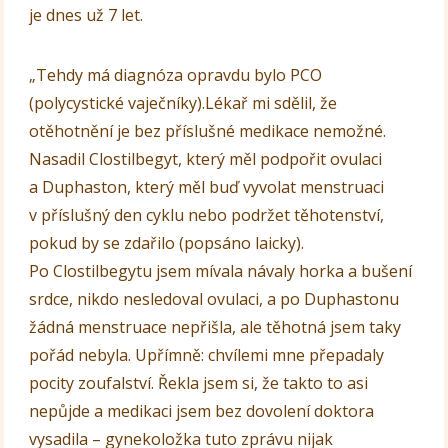
je dnes už 7 let.
„Tehdy má diagnóza opravdu bylo PCO
(polycystické vaječníky).Lékař mi sdělil, že
otěhotnění je bez příslušné medikace nemožné.
Nasadil Clostilbegyt, který měl podpořit ovulaci
a Duphaston, který měl buď vyvolat menstruaci
v příslušný den cyklu nebo podržet těhotenství,
pokud by se zdařilo (popsáno laicky).
Po Clostilbegytu jsem mívala návaly horka a bušení
srdce, nikdo nesledoval ovulaci, a po Duphastonu
žádná menstruace nepřišla, ale těhotná jsem taky
pořád nebyla. Upřímně: chvílemi mne přepadaly
pocity zoufalství. Řekla jsem si, že takto to asi
nepůjde a medikaci jsem bez dovolení doktora
vysadila – gynekoložka tuto zprávu nijak