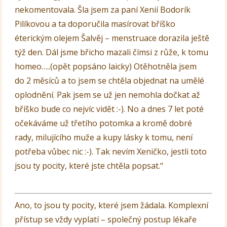
nekomentovala. Šla jsem za paní Xenií Bodorík
Pilíkovou a ta doporučila masírovat bříško
éterickým olejem Šalvěj – menstruace dorazila ještě
týž den. Dál jsme břicho mazali čímsi z růže, k tomu
homeo…..(opět popsáno laicky) Otěhotněla jsem
do 2 měsíců a to jsem se chtěla objednat na umělé
oplodnění. Pak jsem se už jen nemohla dočkat až
bříško bude co nejvíc vidět :-). No a dnes 7 let poté
očekáváme už třetího potomka a kromě dobré
rady, milujícího muže a kupy lásky k tomu, není
potřeba vůbec nic :-). Tak nevím Xeničko, jestli toto
jsou ty pocity, které jste chtěla popsat.“
Ano, to jsou ty pocity, které jsem žádala. Komplexní
přístup se vždy vyplatí – společný postup lékaře