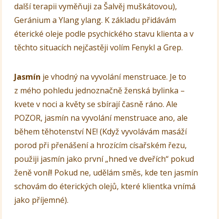
další terapii vyměňuji za Šalvěj muškátovou),
Geránium a Ylang ylang. K základu přidávám
éterické oleje podle psychického stavu klienta a v
těchto situacích nejčastěji volím Fenykl a Grep.
Jasmín
je vhodný na vyvolání menstruace. Je to
z mého pohledu jednoznačně ženská bylinka –
kvete v noci a květy se sbírají časně ráno. Ale
POZOR, jasmín na vyvolání menstruace ano, ale
během těhotenství NE! (Když vyvolávám masáží
porod při přenášení a hrozícím císařském řezu,
použiji jasmín jako první „hned ve dveřích“ pokud
ženě voní!! Pokud ne, udělám směs, kde ten jasmín
schovám do éterických olejů, které klientka vnímá
jako příjemné).