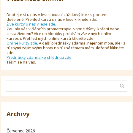
Dopřejte si u nás v lese luxusní zážitkový kurz s pocitem
dovolené. Přehled kurzů u nás v lese klikněte zde:
Živé kurzy u nás v lese zde
.
Zaujala vás v článcích aromaterapie, vonné dýmy, koření nebo
cesta životem? Více do hloubky probírám vše v mých online
kurzech. Přehled mých online kurzů klikněte zde:
Online kurzy zde
. A další přednášky zdarma, nejenom moje, ale i s
různými zajímavými hosty na různá témata mám uložené klikněte
zde:
Přednášky zdarma ke shlédnutí zde
.
Těším se na vás.
Archivy
Červenec 2026