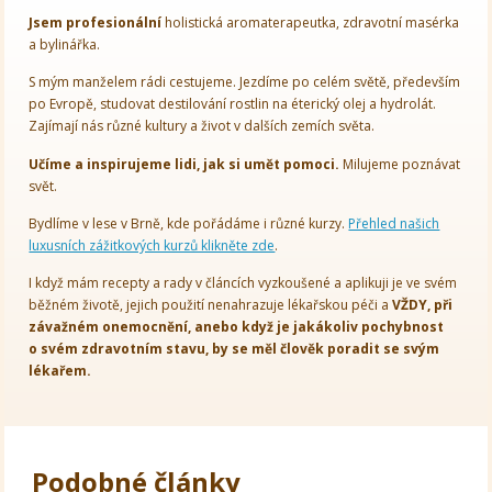
Jsem
profesionální
holistická aromaterapeutka, zdravotní masérka
a bylinářka.
S mým manželem rádi cestujeme. Jezdíme po celém světě, především
po Evropě, studovat destilování rostlin na éterický olej a hydrolát.
Zajímají nás různé kultury a život v dalších zemích světa.
Učíme a inspirujeme lidi, jak si umět pomoci.
Milujeme poznávat
svět.
Bydlíme v lese v Brně, kde pořádáme i různé kurzy.
Přehled našich
luxusních zážitkových kurzů klikněte zde
.
I když mám recepty a rady v článcích vyzkoušené a aplikuji je ve svém
běžném životě, jejich použití nenahrazuje lékařskou péči a
VŽDY, při
závažném onemocnění, anebo když je jakákoliv pochybnost
o svém zdravotním stavu, by se měl člověk poradit se svým
lékařem.
Podobné články