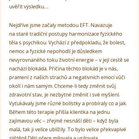
uvěřit výsledku….
Nejdříve jsme začaly metodou EFT. Navazuje
na staré tradiční postupy harmonizace fyzického
těla s psychikou. Vychází z předpokladu, že bolest,
nemoc a fyzické nepohodlí je důsledkem
nevyrovnaného toku životní energie – v její cestě se
nachází blokáda. Příčina těchto blokád je v nás,
pramení z našich strachů a negativních emocí vůči
okolí i nám samým. Chceme-li tedy změnit svůj
zdravotní stav, je nezbytné změnit i své myšlení.
Vyťukávaly jsme různé bolístky a probíraly co a jak.
Během této terapie přišla klientka na jednu
zajímavou věc – zřejmě nesnáší děti – když byla
malá, tak ji velice ublížily. To bylo velice překvapivé
zjištění! Děti přece milovala a usilovala