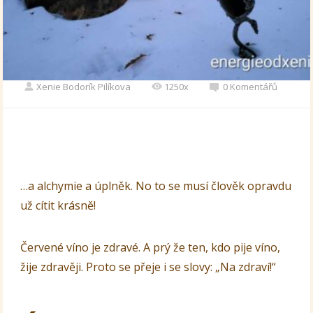
Xenie Bodorík Pilíkova
1250x
0 Komentářů
…a alchymie a úplněk. No to se musí člověk opravdu
už cítit krásně!
Červené víno je zdravé. A prý že ten, kdo pije víno,
žije zdravěji. Proto se přeje i se slovy: „Na zdraví!“