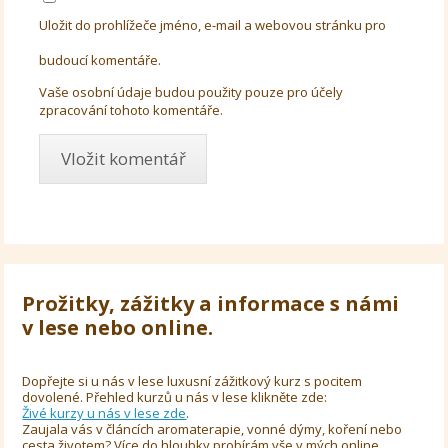
Uložit do prohlížeče jméno, e-mail a webovou stránku pro
budoucí komentáře.
Vaše osobní údaje budou použity pouze pro účely
zpracování tohoto komentáře.
Prožitky, zážitky a informace s námi
v lese nebo online.
Dopřejte si u nás v lese luxusní zážitkový kurz s pocitem
dovolené. Přehled kurzů u nás v lese klikněte zde:
Živé kurzy u nás v lese zde
.
Zaujala vás v článcích aromaterapie, vonné dýmy, koření nebo
cesta životem? Více do hloubky probírám vše v mých online