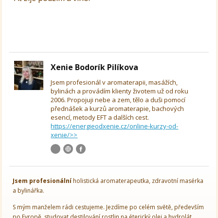
Xenie Bodorík Pilíkova
Jsem profesionál v aromaterapii, masážích,
bylinách a provádím klienty životem už od roku
2006. Propojuji nebe a zem, tělo a duši pomocí
přednášek a kurzů aromaterapie, bachových
esencí, metody EFT a dalších cest.
https://energieodxenie.cz/online-kurzy-od-
xenie/>>
Jsem
profesionální
holistická aromaterapeutka, zdravotní masérka
a bylinářka.
S mým manželem rádi cestujeme. Jezdíme po celém světě, především
po Evropě, studovat destilování rostlin na éterický olej a hydrolát.