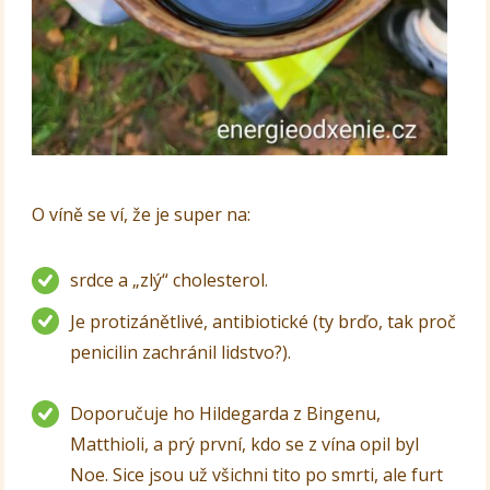
O víně se ví, že je super na:
srdce a „zlý“ cholesterol.
Je protizánětlivé, antibiotické (ty brďo, tak proč
penicilin zachránil lidstvo?).
Doporučuje ho Hildegarda z Bingenu,
Matthioli, a prý první, kdo se z vína opil byl
Noe. Sice jsou už všichni tito po smrti, ale furt