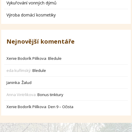
Vykuřování vonných dýmů
Výroba domácí kosmetiky
Nejnovější komentáře
Xenie Bodorík Pilíkova
:
Bledule
eda kuřímský
:
Bledule
Janinka
:
Žalud
Anna Vintrlikova
:
Bonus tinktury
Xenie Bodorík Pilíkova
:
Den 9 – Očista