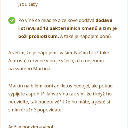
jsou tady.
Po víně se mládne a celkově dodává
dodává
i střevu až 13 bakteriálních kmenů a tím je
boží probiotikum.
A také je nápojem bohů.
A věřím, že je nápojem i vaším. Naším totiž také.
A prostě červené víno je všech, a to nejenom
na svatého Martina.
Martin na bílém koni ani letos nedojel, ale pokud
vypijete aspoň tři láhve vína tak vím, že i když ho
neuvidíte, tak budete věřit že ho máte, a ještě si
s ním družně popovídáte.
Ať žije podzim a víno!