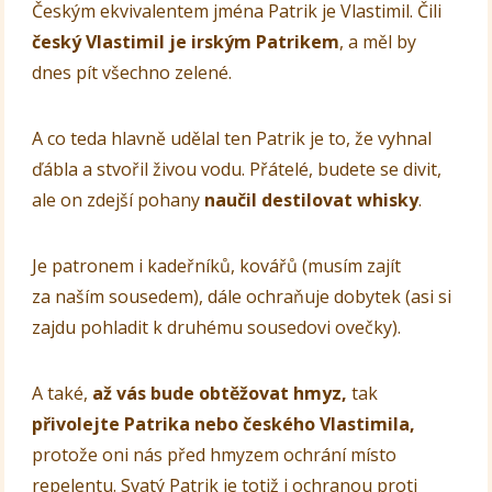
Českým ekvivalentem jména Patrik je Vlastimil. Čili
český Vlastimil je irským Patrikem
, a měl by
dnes pít všechno zelené.
A co teda hlavně udělal ten Patrik je to, že vyhnal
ďábla a stvořil živou vodu. Přátelé, budete se divit,
ale on zdejší pohany
naučil destilovat whisky
.
Je patronem i kadeřníků, kovářů (musím zajít
za naším sousedem), dále ochraňuje dobytek (asi si
zajdu pohladit k druhému sousedovi ovečky).
A také,
až vás bude obtěžovat hmyz,
tak
přivolejte Patrika nebo českého Vlastimila,
protože oni nás před hmyzem ochrání místo
repelentu. Svatý Patrik je totiž i ochranou proti