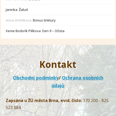
Janinka
:
Žalud
Anna Vintrlikova
:
Bonus tinktury
Xenie Bodorík Pilíkova
:
Den 9 – Očista
Kontakt
Obchodní podmínky
/
Ochrana osobních
údajů
Zapsána u ŽÚ města Brna, evid. číslo:
370 200 - 825
523 884