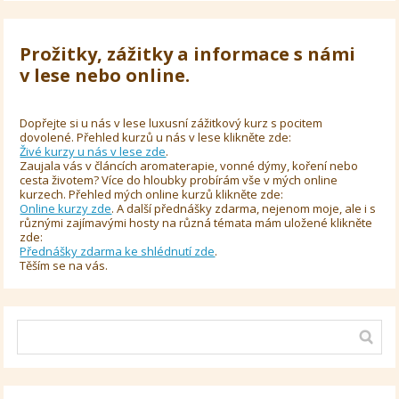
Prožitky, zážitky a informace s námi
v lese nebo online.
Dopřejte si u nás v lese luxusní zážitkový kurz s pocitem
dovolené. Přehled kurzů u nás v lese klikněte zde:
Živé kurzy u nás v lese zde
.
Zaujala vás v článcích aromaterapie, vonné dýmy, koření nebo
cesta životem? Více do hloubky probírám vše v mých online
kurzech. Přehled mých online kurzů klikněte zde:
Online kurzy zde
. A další přednášky zdarma, nejenom moje, ale i s
různými zajímavými hosty na různá témata mám uložené klikněte
zde:
Přednášky zdarma ke shlédnutí zde
.
Těším se na vás.