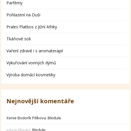
Parfémy
Pohlazení na Duši
Prales Platbos z Jižní Afriky
Tkáňové soli
Vaření zdravě i s aromaterapií
Vykuřování vonných dýmů
Výroba domácí kosmetiky
Nejnovější komentáře
Xenie Bodorík Pilíkova
:
Bledule
eda kuřímský
:
Bledule