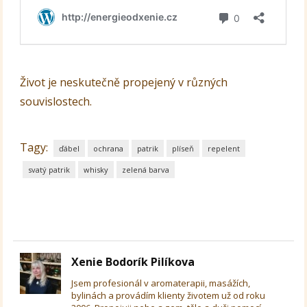
Život je neskutečně propejený v různých
souvislostech.
Tagy:
ďábel
ochrana
patrik
plíseň
repelent
svatý patrik
whisky
zelená barva
Xenie Bodorík Pilíkova
Jsem profesionál v aromaterapii, masážích,
bylinách a provádím klienty životem už od roku