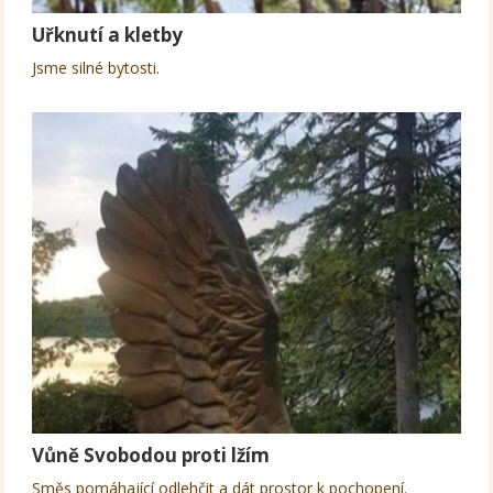
Uřknutí a kletby
Jsme silné bytosti.
Vůně Svobodou proti lžím
Směs pomáhající odlehčit a dát prostor k pochopení.