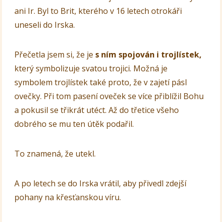
ani Ir. Byl to Brit, kterého v 16 letech otrokáři
uneseli do Irska.
Přečetla jsem si, že je
s ním spojován i trojlístek,
který symbolizuje svatou trojici. Možná je
symbolem trojlístek také proto, že v zajetí pásl
ovečky. Při tom pasení oveček se více přiblížil Bohu
a pokusil se třikrát utéct. Až do třetice všeho
dobrého se mu ten útěk podařil.
To znamená, že utekl.
A po letech se do Irska vrátil, aby přivedl zdejší
pohany na křesťanskou víru.