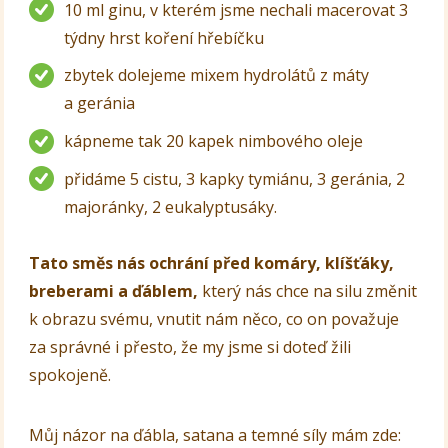
10 ml ginu, v kterém jsme nechali macerovat 3
týdny hrst koření hřebíčku
zbytek dolejeme mixem hydrolátů z máty
a geránia
kápneme tak 20 kapek nimbového oleje
přidáme 5 cistu, 3 kapky tymiánu, 3 geránia, 2
majoránky, 2 eukalyptusáky.
Tato směs nás ochrání před komáry, klíšťáky,
breberami a ďáblem,
který nás chce na silu změnit
k obrazu svému, vnutit nám něco, co on považuje
za správné i přesto, že my jsme si doteď žili
spokojeně.
Můj názor na ďábla, satana a temné síly mám zde: