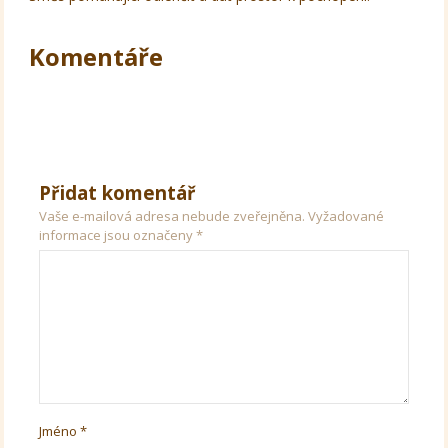
Komentáře
Přidat komentář
Vaše e-mailová adresa nebude zveřejněna.
Vyžadované
informace jsou označeny
*
Jméno
*