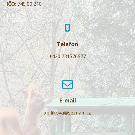
IČO:
745 00 210
Telefon
+420 731576577
E-mail
xpilikova@seznam.cz