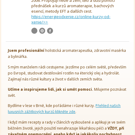
2006. Propojuji nebe a zem, tělo a duši pomocí
přednášek a kurzů aromaterapie, bachových
esencí, metody EFT a dalších cest.
https://energieodxenie.cz/online-kurzy-od-
xenie/>>
Jsem
profesionální
holistická aromaterapeutka, zdravotní masérka
a bylinářka.
S mým manželem rádi cestujeme. Jezdíme po celém světě, především
po Evropě, studovat destilování rostlin na éterický olej a hydrolát.
Zajímají nás různé kultury a život v dalších zemích světa.
Učíme a inspirujeme lidi, jak si umět pomoci.
Milujeme poznávat
svět.
Bydlíme v lese v Brně, kde pořádáme i různé kurzy.
Přehled našich
luxusních zážitkových kurzů klikněte zde
.
I když mám recepty a rady v článcích vyzkoušené a aplikuji je ve svém
běžném životě, jejich použití nenahrazuje lékařskou péči a
VŽDY, při
závažném onemocnění, anebo když je jakákoliv pochybnost