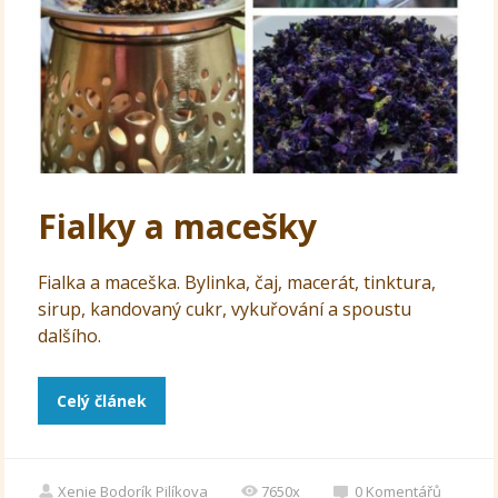
Fialky a macešky
Fialka a maceška. Bylinka, čaj, macerát, tinktura,
sirup, kandovaný cukr, vykuřování a spoustu
dalšího.
Celý článek
Xenie Bodorík Pilíkova
7650x
0
Komentářů