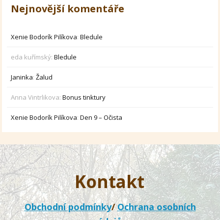
Nejnovější komentáře
Xenie Bodorík Pilíkova
:
Bledule
eda kuřímský
:
Bledule
Janinka
:
Žalud
Anna Vintrlikova
:
Bonus tinktury
Xenie Bodorík Pilíkova
:
Den 9 – Očista
Kontakt
Obchodní podmínky
/
Ochrana osobních