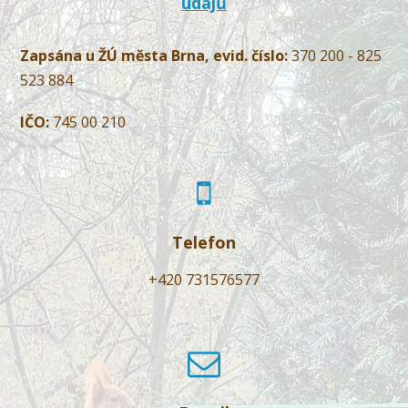
údajů
Zapsána u ŽÚ města Brna, evid. číslo:
370 200 - 825
523 884
IČO:
745 00 210
Telefon
+420 731576577