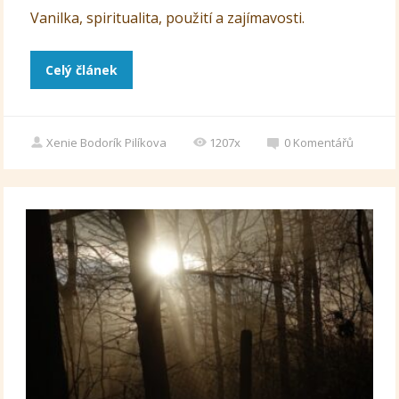
Vanilka, spiritualita, použití a zajímavosti.
Celý článek
Xenie Bodorík Pilíkova
1207x
0
Komentářů