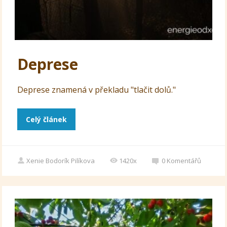
Deprese
Deprese znamená v překladu "tlačit dolů."
Celý článek
Xenie Bodorík Pilíkova
1420x
0
Komentářů