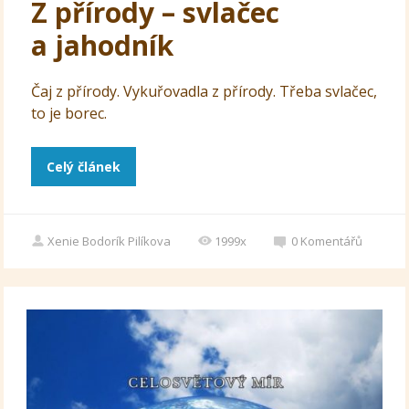
Z přírody – svlačec
a jahodník
Čaj z přírody. Vykuřovadla z přírody. Třeba svlačec,
to je borec.
Celý článek
Xenie Bodorík Pilíkova
1999x
0
Komentářů