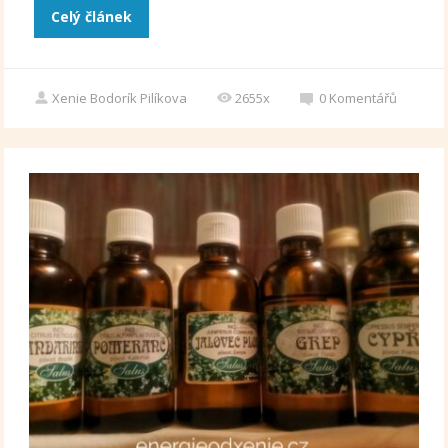
Celý článek
Xenie Bodorík Pilíkova
2655x
0
Komentářů