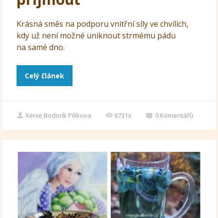
Krásná směs na podporu vnitřní síly ve chvílích,
kdy už není možné uniknout strmému pádu
na samé dno.
Celý článek
Xenie Bodorík Pilíkova
6731x
0
Komentářů