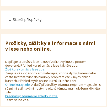
←
Starší příspěvky
Prožitky, zážitky a informace s námi
v lese nebo online.
Dopřejte si u nás v lese luxusní zážitkový kurz s pocitem
dovolené. Přehled kurzů u nás v lese klikněte zde:
Živé kurzy u nás v lese zde
.
Zaujala vás v článcích aromaterapie, vonné dýmy, koření nebo
cesta životem? Více do hloubky probírám vše v mých online
kurzech. Přehled mých online kurzů klikněte zde:
Online kurzy zde
. A další přednášky zdarma, nejenom moje, ale i s
různými zajímavými hosty na různá témata mám uložené klikněte
zde:
Přednášky zdarma ke shlédnutí zde
.
Těším se na vás.