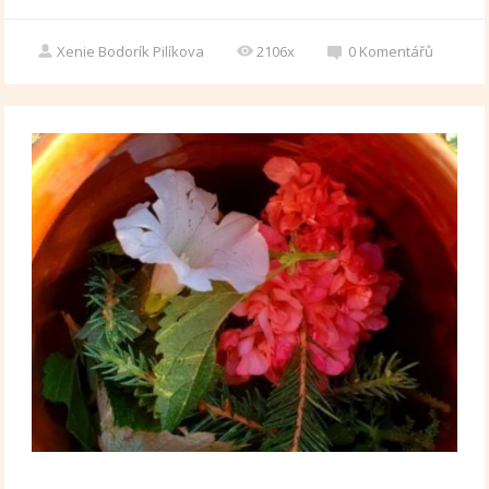
Xenie Bodorík Pilíkova
2106x
0
Komentářů