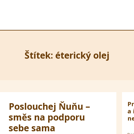
Štítek: éterický olej
Pr
Poslouchej Ňuňu –
a 
směs na podporu
ne
sebe sama