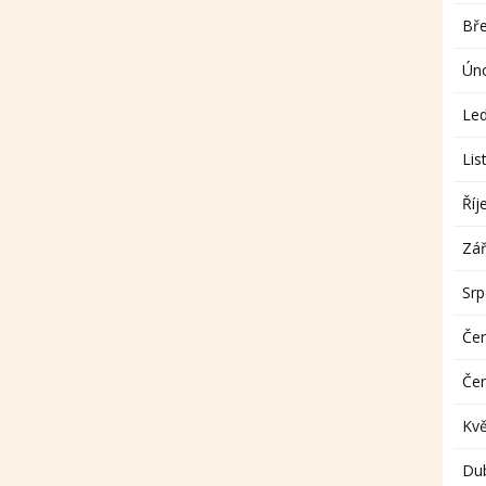
Bř
Ún
Le
Lis
Říj
Zář
Sr
Če
Če
Kv
Du