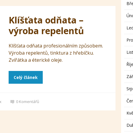
Bř
Ún
Klíšťata odňata –
výroba repelentů
Le
Pro
Klíšťata odňata profesionálním způsobem.
Lis
Výroba repelentů, tinktura z hřebíčku.
Zvířátka a éterické oleje.
Říj
Zář
Celý článek
Sr
Če
x
0
Komentářů
Kv
Du