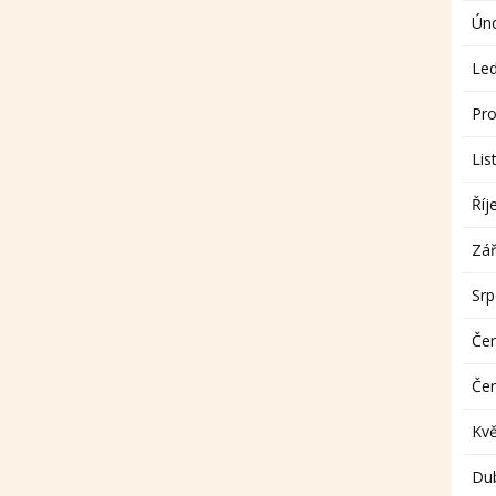
Ún
Le
Pro
Lis
Říj
Zář
Sr
Če
Če
Kv
Du