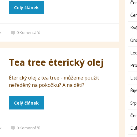
Če
Celý článek
Če
Kv
x
0
Komentářů
Ún
Le
Tea tree éterický olej
Pro
Éterický olej z tea tree - můžeme použít
Lis
neředěný na pokožku? A na děti?
Říj
Celý článek
Sr
Če
x
0
Komentářů
Du