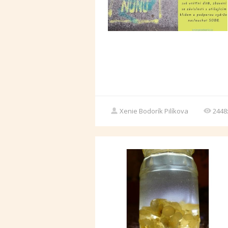
Xenie Bodorík Pilíkova
2448