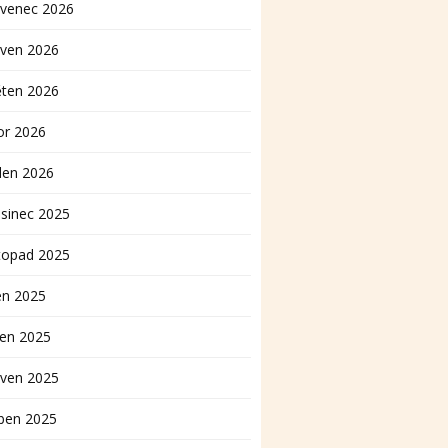
rvenec 2026
rven 2026
ěten 2026
or 2026
den 2026
sinec 2025
topad 2025
en 2025
pen 2025
rven 2025
ben 2025