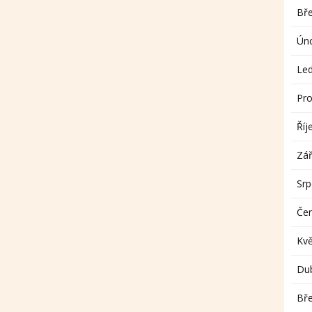
Bř
Ún
Le
Pro
Říj
Zář
Sr
Če
Kv
Du
Bř