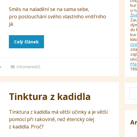
Dop
kur
Směs na naladění se na sama sebe,
u n
Živ
pro poslouchání svého vlastního vnitřního
Zau
já.
dým
do 
kur
kli
Celý článek
Onl
zda
zaj
ulo
Pře
x
0
Komentářů
Těš
Tinktura z kadidla
Tinktura z kadidla má větší účinky a je větší
pomocí při rakovině, než éterický olej
A
z kadidla. Proč?