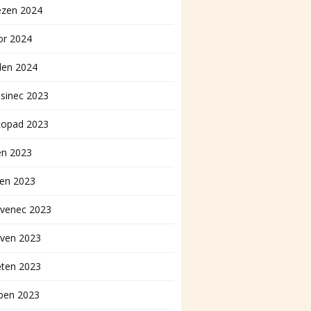
ezen 2024
or 2024
den 2024
sinec 2023
topad 2023
en 2023
pen 2023
rvenec 2023
rven 2023
ěten 2023
ben 2023