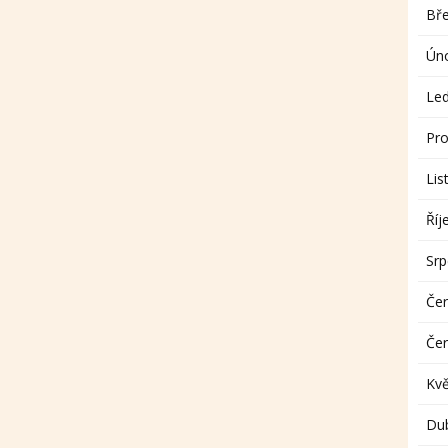
Bř
Ún
Le
Pro
Lis
Říj
Sr
Če
Če
Kv
Du