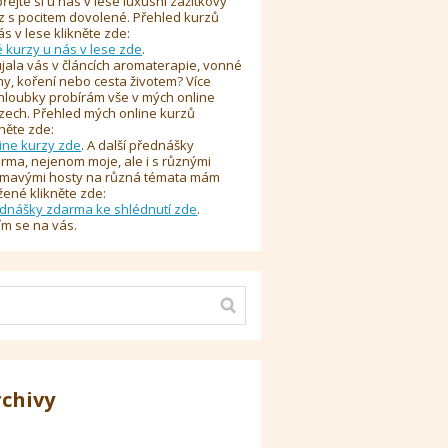
řejte si u nás v lese luxusní zážitkový
z s pocitem dovolené. Přehled kurzů
ás v lese klikněte zde:
é kurzy u nás v lese zde
.
jala vás v článcích aromaterapie, vonné
y, koření nebo cesta životem? Více
hloubky probírám vše v mých online
zech. Přehled mých online kurzů
kněte zde:
ine kurzy zde
. A další přednášky
rma, nejenom moje, ale i s různými
ímavými hosty na různá témata mám
žené klikněte zde:
dnášky zdarma ke shlédnutí zde
.
ím se na vás.
rchivy