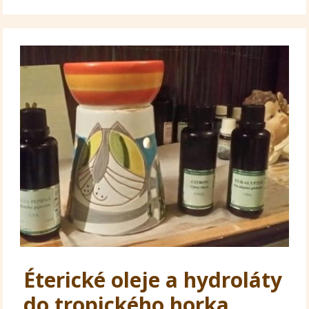
Éterické oleje a hydroláty
do tropického horka