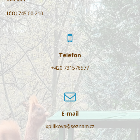
IČO:
745 00 210
Telefon
+420 731576577
E-mail
xpilikova@seznam.cz