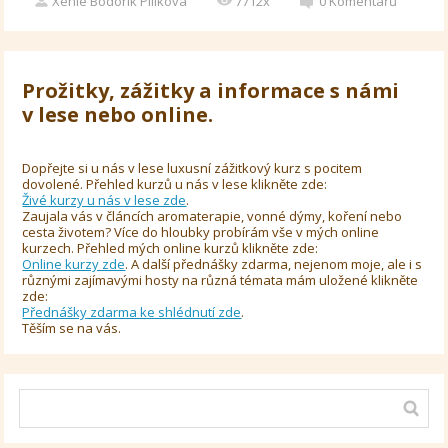
Xenie Bodorík Pilíkova
7712x
0
Komentářů
Prožitky, zážitky a informace s námi
v lese nebo online.
Dopřejte si u nás v lese luxusní zážitkový kurz s pocitem
dovolené. Přehled kurzů u nás v lese klikněte zde:
Živé kurzy u nás v lese zde
.
Zaujala vás v článcích aromaterapie, vonné dýmy, koření nebo
cesta životem? Více do hloubky probírám vše v mých online
kurzech. Přehled mých online kurzů klikněte zde:
Online kurzy zde
. A další přednášky zdarma, nejenom moje, ale i s
různými zajímavými hosty na různá témata mám uložené klikněte
zde:
Přednášky zdarma ke shlédnutí zde
.
Těším se na vás.