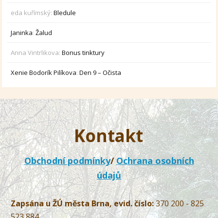
eda kuřímský
:
Bledule
Janinka
:
Žalud
Anna Vintrlikova
:
Bonus tinktury
Xenie Bodorík Pilíkova
:
Den 9 – Očista
Kontakt
Obchodní podmínky
/
Ochrana osobních
údajů
Zapsána u ŽÚ města Brna, evid. číslo:
370 200 - 825
523 884