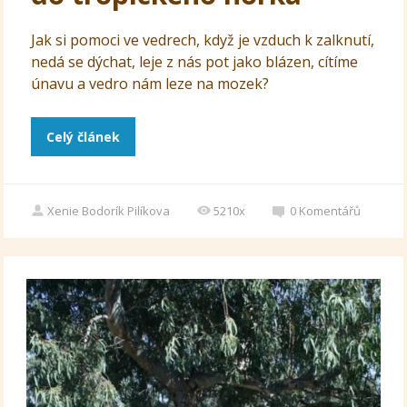
Jak si pomoci ve vedrech, když je vzduch k zalknutí,
nedá se dýchat, leje z nás pot jako blázen, cítíme
únavu a vedro nám leze na mozek?
Celý článek
Xenie Bodorík Pilíkova
5210x
0
Komentářů