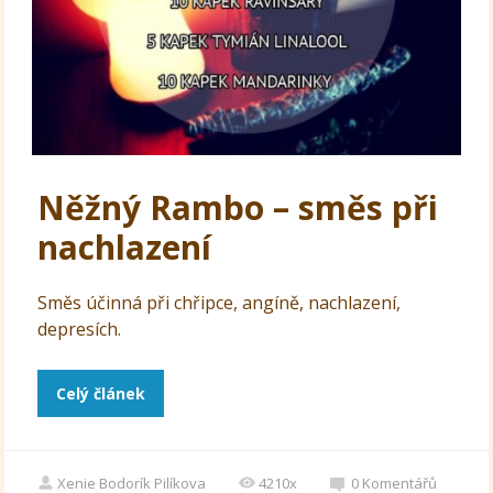
Něžný Rambo – směs při
nachlazení
Směs účinná při chřipce, angíně, nachlazení,
depresích.
Celý článek
Xenie Bodorík Pilíkova
4210x
0
Komentářů