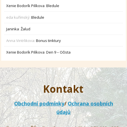
Xenie Bodorík Pilíkova
:
Bledule
eda kuřímský
:
Bledule
Janinka
:
Žalud
Anna Vintrlikova
:
Bonus tinktury
Xenie Bodorík Pilíkova
:
Den 9 – Očista
Kontakt
Obchodní podmínky
/
Ochrana osobních
údajů