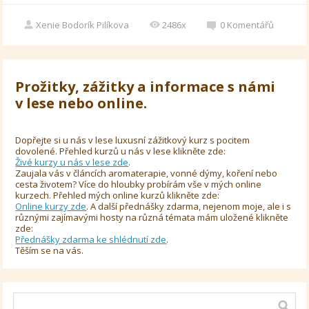
Xenie Bodorík Pilíkova
2486x
0
Komentářů
Prožitky, zážitky a informace s námi
v lese nebo online.
Dopřejte si u nás v lese luxusní zážitkový kurz s pocitem
dovolené. Přehled kurzů u nás v lese klikněte zde:
Živé kurzy u nás v lese zde
.
Zaujala vás v článcích aromaterapie, vonné dýmy, koření nebo
cesta životem? Více do hloubky probírám vše v mých online
kurzech. Přehled mých online kurzů klikněte zde:
Online kurzy zde
. A další přednášky zdarma, nejenom moje, ale i s
různými zajímavými hosty na různá témata mám uložené klikněte
zde:
Přednášky zdarma ke shlédnutí zde
.
Těším se na vás.