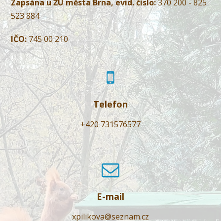
Zapsána u ŽÚ města Brna, evid. číslo:
370 200 - 825
523 884
IČO:
745 00 210
Telefon
+420 731576577
E-mail
xpilikova@seznam.cz