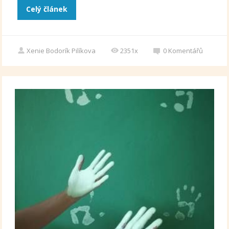
Celý článek
Xenie Bodorík Pilíkova
2351x
0
Komentářů