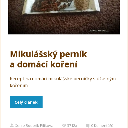
Mikulášský perník
a domácí koření
Recept na domácí mikulášské perníčky s úžasným
kořením.
Celý článek
Xenie Bodorík Pilíkova
3712x
0
Komentářů