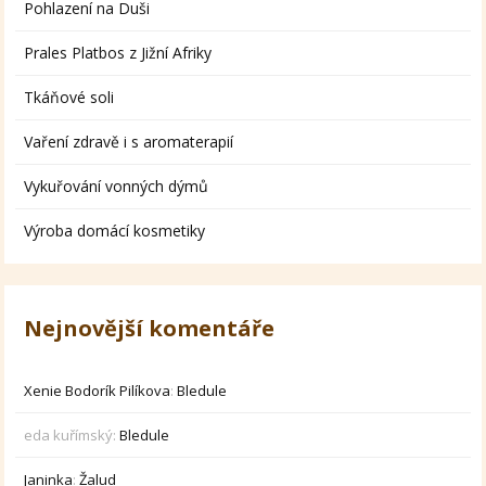
Pohlazení na Duši
Prales Platbos z Jižní Afriky
Tkáňové soli
Vaření zdravě i s aromaterapií
Vykuřování vonných dýmů
Výroba domácí kosmetiky
Nejnovější komentáře
Xenie Bodorík Pilíkova
:
Bledule
eda kuřímský
:
Bledule
Janinka
:
Žalud