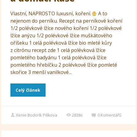
Vlastní, NAPROSTO luxusní, koření.
A to
nejenom do perníku. Recept na perníkové koření
1/2 polévkové lžíce nového koření 1/2 polévkové
lžíce anýzu 1/2 polévkové lžíce muškátového
oříšeku 1 celá polévková lžíce bio mleté kůry
z citrónu recept zde 1 celá polévková lžíce
pomletého badyánu 1 celá polévková lžíce
pomletého hřebíčku 2 polévkové lžíce pomleté
skořice 3 menší vanilkové...
Celý článek
Xenie Bodorík Pilíkova
2838x
0
Komentářů