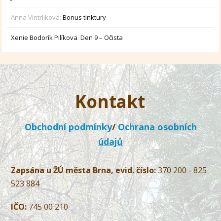
Anna Vintrlikova
:
Bonus tinktury
Xenie Bodorík Pilíkova
:
Den 9 – Očista
Kontakt
Obchodní podmínky
/
Ochrana osobních
údajů
Zapsána u ŽÚ města Brna, evid. číslo:
370 200 - 825
523 884
IČO:
745 00 210