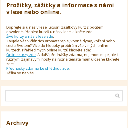
Prožitky, zážitky a informace s námi
v lese nebo online.
Dopřejte si u nás v lese luxusní zážitkový kurz s pocitem
dovolené. Přehled kurzů u nás v lese klikněte zde:
Živé kurzy u nás v lese zde
.
Zaujala vás v článcích aromaterapie, vonné dýmy, koření nebo
cesta životem? Více do hloubky probírám vše v mých online
kurzech. Přehled mých online kurzů klikněte zde:
Online kurzy zde
. A další přednášky zdarma, nejenom moje, ale i s
různými zajímavými hosty na různá témata mám uložené klikněte
zde:
Přednášky zdarma ke shlédnutí zde
.
Těším se na vás.
Archivy