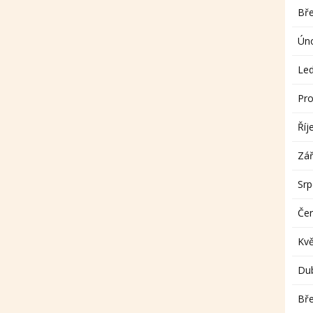
Bř
Ún
Le
Pro
Říj
Zář
Sr
Če
Kv
Du
Bř