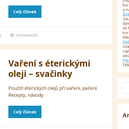
Dop
kur
u n
Celý článek
Živ
Zau
dým
do 
kur
x
0
Komentářů
kli
Onl
zda
zaj
ulo
Vaření s éterickými
Pře
Těš
oleji – svačinky
Použití éterických olejů při vaření, pečení.
Recepty, návody.
Celý článek
A