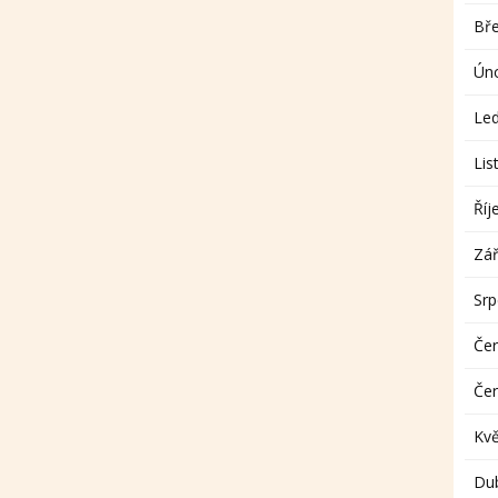
Bř
Ún
Le
Lis
Říj
Zář
Sr
Če
Če
Kv
Du