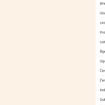
Bř
Ún
Le
Pro
Lis
Říj
Sr
Če
Če
Kv
Du