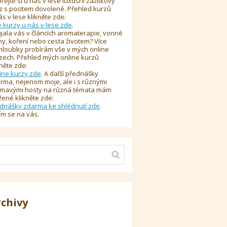
řejte si u nás v lese luxusní zážitkový
z s pocitem dovolené. Přehled kurzů
ás v lese klikněte zde:
é kurzy u nás v lese zde
.
jala vás v článcích aromaterapie, vonné
y, koření nebo cesta životem? Více
hloubky probírám vše v mých online
zech. Přehled mých online kurzů
kněte zde:
ine kurzy zde
. A další přednášky
rma, nejenom moje, ale i s různými
ímavými hosty na různá témata mám
žené klikněte zde:
dnášky zdarma ke shlédnutí zde
.
ím se na vás.
rchivy