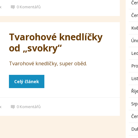
Če
x
0
Komentářů
Če
Kv
Tvarohové knedlíčky
Ún
od „svokry“
Le
Tvarohové knedlíčky, super oběd.
Pro
Lis
Celý článek
Říj
Sr
x
0
Komentářů
Če
Du