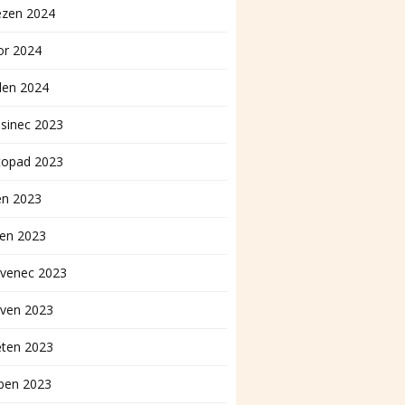
ezen 2024
or 2024
den 2024
sinec 2023
topad 2023
en 2023
pen 2023
rvenec 2023
rven 2023
ěten 2023
ben 2023