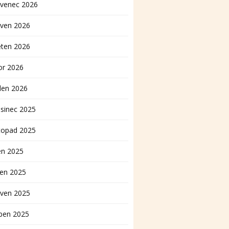
rvenec 2026
rven 2026
ěten 2026
or 2026
den 2026
sinec 2025
topad 2025
en 2025
pen 2025
rven 2025
ben 2025