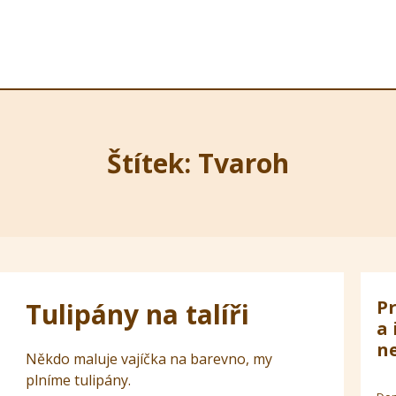
Štítek: Tvaroh
Pr
Tulipány na talíři
a 
ne
Někdo maluje vajíčka na barevno, my
plníme tulipány.