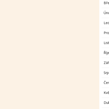
Bř
Ún
Le
Pro
Lis
Říj
Zář
Sr
Če
Kv
Du