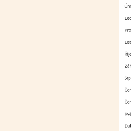
Ún
Le
Pro
Lis
Říj
Zář
Sr
Če
Če
Kv
Du