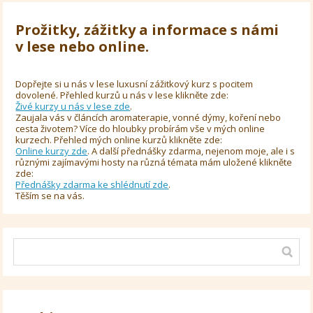
Prožitky, zážitky a informace s námi
v lese nebo online.
Dopřejte si u nás v lese luxusní zážitkový kurz s pocitem
dovolené. Přehled kurzů u nás v lese klikněte zde:
Živé kurzy u nás v lese zde
.
Zaujala vás v článcích aromaterapie, vonné dýmy, koření nebo
cesta životem? Více do hloubky probírám vše v mých online
kurzech. Přehled mých online kurzů klikněte zde:
Online kurzy zde
. A další přednášky zdarma, nejenom moje, ale i s
různými zajímavými hosty na různá témata mám uložené klikněte
zde:
Přednášky zdarma ke shlédnutí zde
.
Těším se na vás.