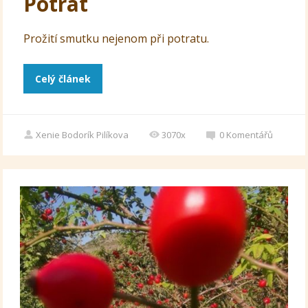
Potrat
Prožití smutku nejenom při potratu.
Celý článek
Xenie Bodorík Pilíkova
3070x
0
Komentářů