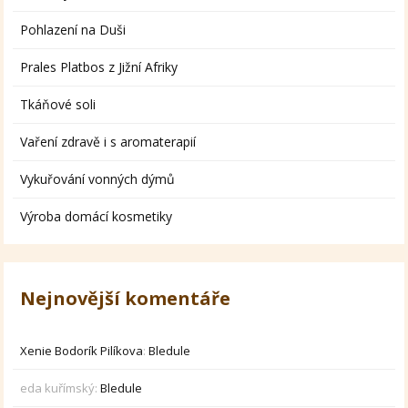
Pohlazení na Duši
Prales Platbos z Jižní Afriky
Tkáňové soli
Vaření zdravě i s aromaterapií
Vykuřování vonných dýmů
Výroba domácí kosmetiky
Nejnovější komentáře
Xenie Bodorík Pilíkova
:
Bledule
eda kuřímský
:
Bledule