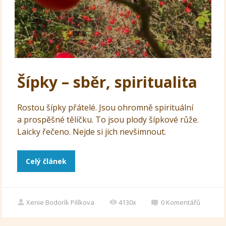
Šípky – sběr, spiritualita
Rostou šípky přátelé. Jsou ohromně spirituální
a prospěšné tělíčku. To jsou plody šípkové růže.
Laicky řečeno. Nejde si jich nevšimnout.
Celý článek
Xenie Bodorík Pilíkova
4130x
0
Komentářů