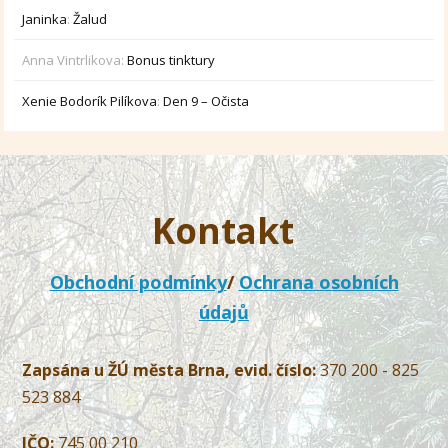
Janinka
:
Žalud
Anna Vintrlikova
:
Bonus tinktury
Xenie Bodorík Pilíkova
:
Den 9 – Očista
Kontakt
Obchodní podmínky
/
Ochrana osobních
údajů
Zapsána u ŽÚ města Brna, evid. číslo:
370 200 - 825
523 884
IČO:
745 00 210