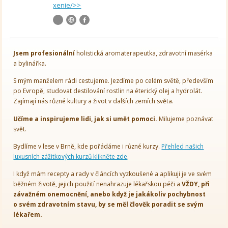
xenie/>>
Jsem
profesionální
holistická aromaterapeutka, zdravotní masérka
a bylinářka.
S mým manželem rádi cestujeme. Jezdíme po celém světě, především
po Evropě, studovat destilování rostlin na éterický olej a hydrolát.
Zajímají nás různé kultury a život v dalších zemích světa.
Učíme a inspirujeme lidi, jak si umět pomoci.
Milujeme poznávat
svět.
Bydlíme v lese v Brně, kde pořádáme i různé kurzy.
Přehled našich
luxusních zážitkových kurzů klikněte zde
.
I když mám recepty a rady v článcích vyzkoušené a aplikuji je ve svém
běžném životě, jejich použití nenahrazuje lékařskou péči a
VŽDY, při
závažném onemocnění, anebo když je jakákoliv pochybnost
o svém zdravotním stavu, by se měl člověk poradit se svým
lékařem.