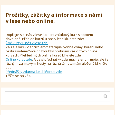
Prožitky, zážitky a informace s námi
v lese nebo online.
Dopřejte si u nás v lese luxusní zážitkový kurz s pocitem
dovolené. Přehled kurzů u nás v lese klikněte zde:
Živé kurzy u nás v lese zde
.
Zaujala vás v článcích aromaterapie, vonné dýmy, koření nebo
cesta životem? Více do hloubky probírám vše v mých online
kurzech. Přehled mých online kurzů klikněte zde:
Online kurzy zde
. A další přednášky zdarma, nejenom moje, ale i s
různými zajímavými hosty na různá témata mám uložené klikněte
zde:
Přednášky zdarma ke shlédnutí zde
.
Těším se na vás.