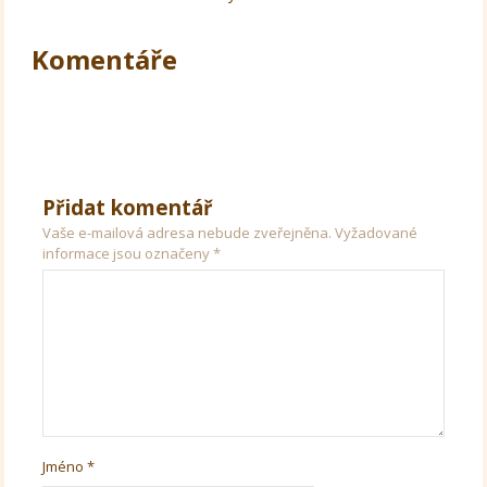
Komentáře
Přidat komentář
Vaše e-mailová adresa nebude zveřejněna.
Vyžadované
informace jsou označeny
*
Jméno
*