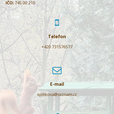
IČO:
745 00 210
Telefon
+420 731576577
E-mail
xpilikova@seznam.cz