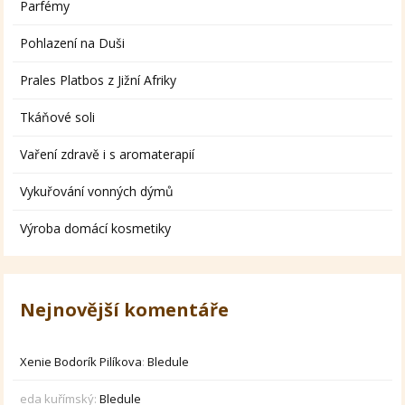
Parfémy
Pohlazení na Duši
Prales Platbos z Jižní Afriky
Tkáňové soli
Vaření zdravě i s aromaterapií
Vykuřování vonných dýmů
Výroba domácí kosmetiky
Nejnovější komentáře
Xenie Bodorík Pilíkova
:
Bledule
eda kuřímský
:
Bledule