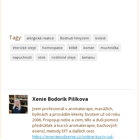
Tagy:
alergická reakce
Bodnutí hmyzem
bolest
éterické oleje
homeopatie
klíště
komár
muchnička
napuchnutí
otok
rostlinné oleje
tamanu
Xenie Bodorík Pilíkova
Jsem profesionál v aromaterapii, masážích,
bylinách a provádím klienty životem už od roku
2006. Propojuji nebe a zem, tělo a duši pomocí
přednášek a kurzů aromaterapie, bachových
esencí, metody EFT a dalších cest.
https://energieodxenie.cz/online-kurzy-od-