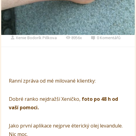
Xenie Bodorík Pilíkova
8956x
0 Komentářů
Ranní zpráva od mé milované klientky:
Dobré ranko nejdražší Xeničko,
foto po 48 h od
vaší pomoci.
Jako první aplikace nejprve éterický olej levandule.
Nic moc.