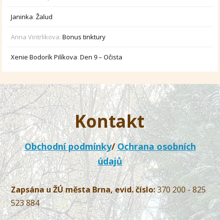
Janinka
:
Žalud
Anna Vintrlikova
:
Bonus tinktury
Xenie Bodorík Pilíkova
:
Den 9 – Očista
Kontakt
Obchodní podmínky
/
Ochrana osobních
údajů
Zapsána u ŽÚ města Brna, evid. číslo:
370 200 - 825
523 884