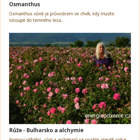
Osmanthus
Osmanthus vůně je průvodcem ve chvíli, kdy musíte
vstoupit do temného lesa…
Růže - Bulharsko a alchymie
Pomocí příběhů, vůní a archetypů se snažím otevřít srdce