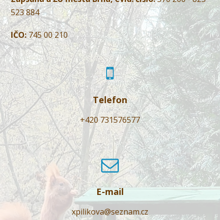
523 884
IČO:
745 00 210
Telefon
+420 731576577
E-mail
xpilikova@seznam.cz