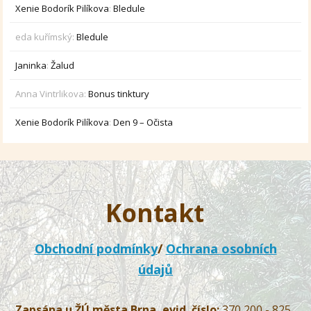
Xenie Bodorík Pilíkova
:
Bledule
eda kuřímský
:
Bledule
Janinka
:
Žalud
Anna Vintrlikova
:
Bonus tinktury
Xenie Bodorík Pilíkova
:
Den 9 – Očista
Kontakt
Obchodní podmínky
/
Ochrana osobních
údajů
Zapsána u ŽÚ města Brna, evid. číslo:
370 200 - 825