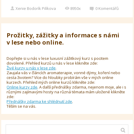
Xenie Bodorík Pilíkova
8950x
0
Komentářů
Prožitky, zážitky a informace s námi
v lese nebo online.
Dopřejte si u nás v lese luxusní zážitkový kurz s pocitem
dovolené. Přehled kurzů u nás v lese klikněte zde:
Živé kurzy u nás v lese zde
.
Zaujala vás v článcích aromaterapie, vonné dýmy, koření nebo
cesta životem? Více do hloubky probírám vše v mých online
kurzech. Přehled mých online kurzů klikněte zde:
Online kurzy zde
. A další přednášky zdarma, nejenom moje, ale i s
různými zajímavými hosty na různá témata mám uložené klikněte
zde:
Přednášky zdarma ke shlédnutí zde
.
Těším se na vás.