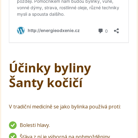
Účinky byliny
Šanty kočičí
V tradiční medicíně se jako bylinka používá proti:
Bolesti hlavy.
Šťáva z ní je výborná na pohmožděniny.