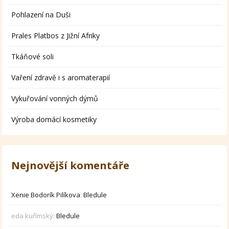
Pohlazení na Duši
Prales Platbos z Jižní Afriky
Tkáňové soli
Vaření zdravě i s aromaterapií
Vykuřování vonných dýmů
Výroba domácí kosmetiky
Nejnovější komentáře
Xenie Bodorík Pilíkova
:
Bledule
eda kuřímský
:
Bledule