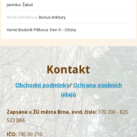
Janinka
:
Žalud
Anna Vintrlikova
:
Bonus tinktury
Xenie Bodorík Pilíkova
:
Den 9 – Očista
Kontakt
Obchodní podmínky
/
Ochrana osobních
údajů
Zapsána u ŽÚ města Brna, evid. číslo:
370 200 - 825
523 884
IČO:
745 00 210