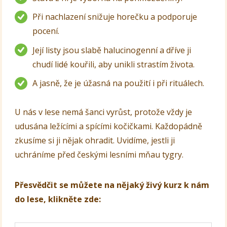
Při nachlazení snižuje horečku a podporuje
pocení.
Její listy jsou slabě halucinogenní a dříve ji
chudí lidé kouřili, aby unikli strastím života.
A jasně, že je úžasná na použití i při rituálech.
U nás v lese nemá šanci vyrůst, protože vždy je
udusána ležícími a spícími kočičkami. Každopádně
zkusíme si ji nějak ohradit. Uvidíme, jestli ji
uchráníme před českými lesními mňau tygry.
Přesvědčit se můžete na nějaký živý kurz k nám
do lese, klikněte zde: