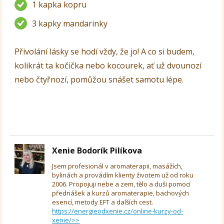
1 kapka kopru
3 kapky mandarinky
Přivolání lásky se hodí vždy, že jo! A co si budem,
kolikrát ta kočička nebo kocourek, ať už dvounozí
nebo čtyřnozí, pomůžou snášet samotu lépe.
Xenie Bodorík Pilíkova
Jsem profesionál v aromaterapii, masážích,
bylinách a provádím klienty životem už od roku
2006. Propojuji nebe a zem, tělo a duši pomocí
přednášek a kurzů aromaterapie, bachových
esencí, metody EFT a dalších cest.
https://energieodxenie.cz/online-kurzy-od-
xenie/>>