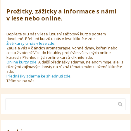
Prožitky, zážitky a informace s námi
v lese nebo online.
Dopřejte si u nás v lese luxusní zážitkový kurz s pocitem
dovolené. Přehled kurzů u nás v lese klikněte zde:
Živé kurzy u nás v lese zde
.
Zaujala vás v článcích aromaterapie, vonné dýmy, koření nebo
cesta životem? Více do hloubky probírám vše v mých online
kurzech. Přehled mých online kurzů klikněte zde:
Online kurzy zde
. A další přednášky zdarma, nejenom moje, ale i s
různými zajímavými hosty na různá témata mám uložené klikněte
zde:
Přednášky zdarma ke shlédnutí zde
.
Těším se na vás.