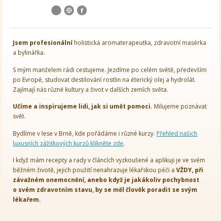
Jsem
profesionální
holistická aromaterapeutka, zdravotní masérka
a bylinářka.
S mým manželem rádi cestujeme. Jezdíme po celém světě, především
po Evropě, studovat destilování rostlin na éterický olej a hydrolát.
Zajímají nás různé kultury a život v dalších zemích světa.
Učíme a inspirujeme lidi, jak si umět pomoci.
Milujeme poznávat
svět.
Bydlíme v lese v Brně, kde pořádáme i různé kurzy.
Přehled našich
luxusních zážitkových kurzů klikněte zde
.
I když mám recepty a rady v článcích vyzkoušené a aplikuji je ve svém
běžném životě, jejich použití nenahrazuje lékařskou péči a
VŽDY, při
závažném onemocnění, anebo když je jakákoliv pochybnost
o svém zdravotním stavu, by se měl člověk poradit se svým
lékařem.