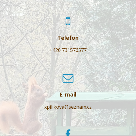
Telefon
+420 731576577
E-mail
xpilikova@seznam.cz