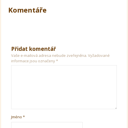
Komentáře
Přidat komentář
Vaše e-mailová adresa nebude zveřejněna.
Vyžadované
informace jsou označeny
*
Jméno
*