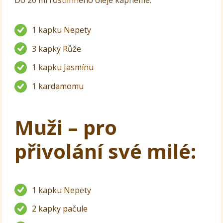
Do 20 ml rostlinného oleje kápneme:
1 kapku Nepety
3 kapky Růže
1 kapku Jasmínu
1 kardamomu
Muži – pro
přivolání své milé:
1 kapku Nepety
2 kapky pačule