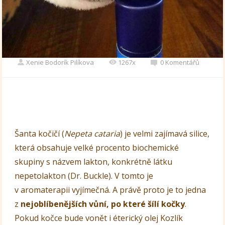
Xenie Bodorík Pilíkova
1267x
0 Komentářů
Šanta kočičí (
Nepeta cataria
) je velmi zajímavá silice,
která obsahuje velké procento biochemické
skupiny s názvem lakton, konkrétně látku
nepetolakton (Dr. Buckle). V tomto je
v aromaterapii vyjímečná. A právě proto je to jedna
z
nejoblíbenějších vůní, po které šílí kočky
.
Pokud kočce bude vonět i éterický olej Kozlík