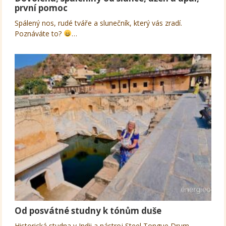
první pomoc
Spálený nos, rudé tváře a slunečník, který vás zradí.
Poznáváte to?
…
Od posvátné studny k tónům duše
Historická studna v Indii a nástroj Steel Tongue Drum,