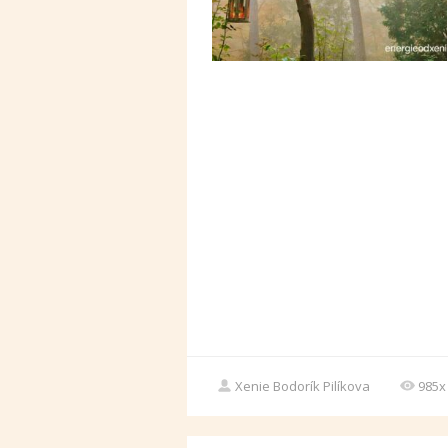
Xenie Bodorík Pilíkova
985x