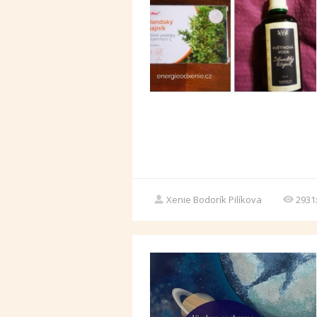
Xenie Bodorík Pilíkova
2931