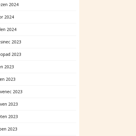
ezen 2024
or 2024
den 2024
sinec 2023
topad 2023
en 2023
pen 2023
rvenec 2023
rven 2023
ěten 2023
ben 2023