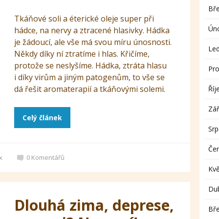
Bř
Tkáňové soli a éterické oleje super při
Ún
hádce, na nervy a ztracené hlasivky. Hádka
je žádoucí, ale vše má svou míru únosnosti.
Le
Někdy díky ní ztratíme i hlas. Křičíme,
protože se neslyšíme. Hádka, ztráta hlasu
Pro
i díky virům a jiným patogenům, to vše se
dá řešit aromaterapií a tkáňovými solemi.
Říj
Zář
Celý článek
Sr
Če
x
0
Komentářů
Kv
Du
Dlouhá zima, deprese,
Bř