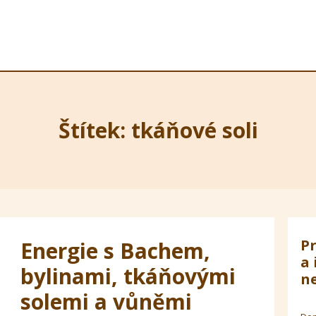
Štítek: tkáňové soli
Pr
Energie s Bachem,
a 
bylinami, tkáňovými
ne
solemi a vůněmi