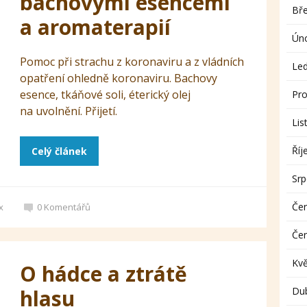
bachovými esencemi
Bř
a aromaterapií
Ún
Pomoc při strachu z koronaviru a z vládních
Le
opatření ohledně koronaviru. Bachovy
esence, tkáňové soli, éterický olej
Pro
na uvolnění. Přijetí.
Lis
Říj
Celý článek
Sr
Če
x
0
Komentářů
Če
Kv
O hádce a ztrátě
hlasu
Du