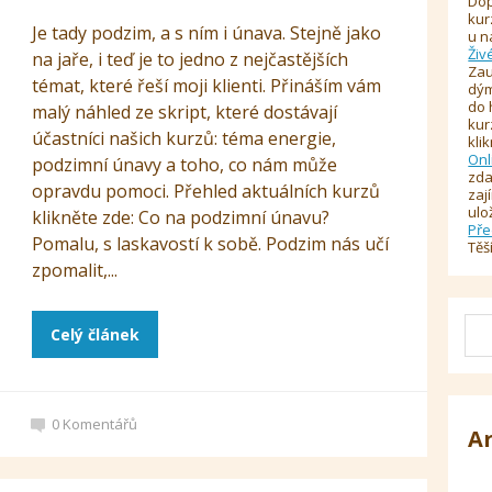
Dop
kur
Je tady podzim, a s ním i únava. Stejně jako
u n
Živ
na jaře, i teď je to jedno z nejčastějších
Zau
témat, které řeší moji klienti. Přináším vám
dým
do 
malý náhled ze skript, které dostávají
kur
účastníci našich kurzů: téma energie,
kli
Onl
podzimní únavy a toho, co nám může
zda
opravdu pomoci. Přehled aktuálních kurzů
zaj
ulo
klikněte zde: Co na podzimní únavu?
Pře
Pomalu, s laskavostí k sobě. Podzim nás učí
Těš
zpomalit,...
Celý článek
0
Komentářů
A