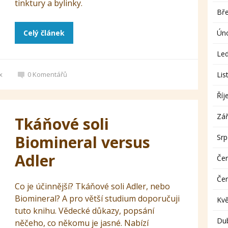
tinktury a bylinky.
Bř
Celý článek
Ún
Le
x
0
Komentářů
Lis
Říj
Zář
Tkáňové soli
Biomineral versus
Sr
Adler
Če
Če
Co je účinnější? Tkáňové soli Adler, nebo
Biomineral? A pro větší studium doporučuji
Kv
tuto knihu. Vědecké důkazy, popsání
Du
něčeho, co někomu je jasné. Nabízí