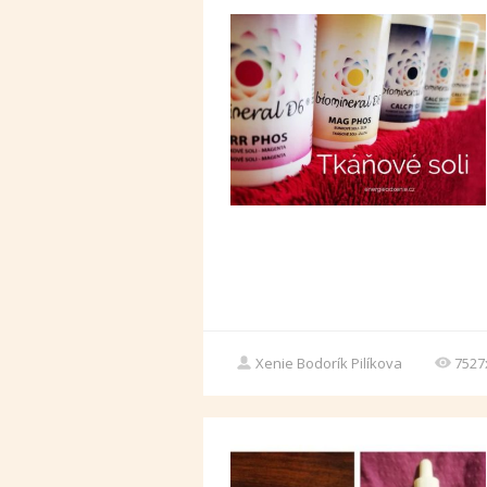
Xenie Bodorík Pilíkova
7527