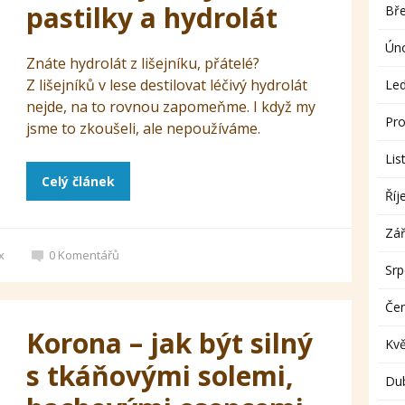
pastilky a hydrolát
Bř
Ún
Znáte hydrolát z lišejníku, přátelé?
Z lišejníků v lese destilovat léčivý hydrolát
Le
nejde, na to rovnou zapomeňme. I když my
Pro
jsme to zkoušeli, ale nepoužíváme.
Lis
Celý článek
Říj
Zář
x
0
Komentářů
Sr
Če
Korona – jak být silný
Kv
s tkáňovými solemi,
Du