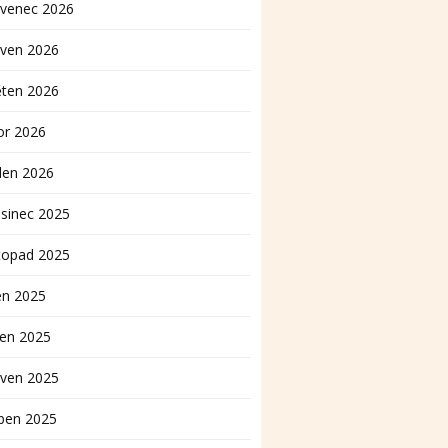
rvenec 2026
rven 2026
ěten 2026
or 2026
den 2026
sinec 2025
topad 2025
en 2025
pen 2025
rven 2025
ben 2025