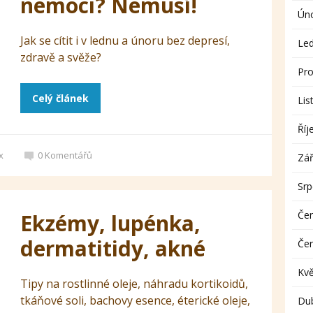
nemoci? Nemusí!
Ún
Jak se cítit i v lednu a únoru bez depresí,
Le
zdravě a svěže?
Pro
Celý článek
Lis
Říj
x
0
Komentářů
Zář
Sr
Če
Ekzémy, lupénka,
dermatitidy, akné
Če
Kv
Tipy na rostlinné oleje, náhradu kortikoidů,
tkáňové soli, bachovy esence, éterické oleje,
Du