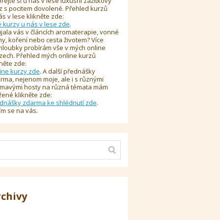
řejte si u nás v lese luxusní zážitkový
z s pocitem dovolené. Přehled kurzů
ás v lese klikněte zde:
é kurzy u nás v lese zde
.
jala vás v článcích aromaterapie, vonné
y, koření nebo cesta životem? Více
hloubky probírám vše v mých online
zech. Přehled mých online kurzů
kněte zde:
ine kurzy zde
. A další přednášky
rma, nejenom moje, ale i s různými
ímavými hosty na různá témata mám
žené klikněte zde:
dnášky zdarma ke shlédnutí zde
.
ím se na vás.
rchivy