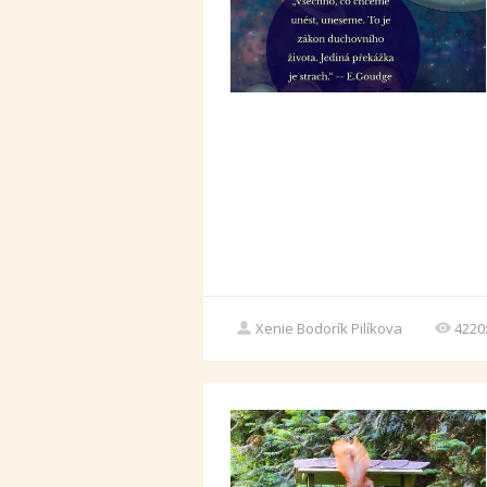
Xenie Bodorík Pilíkova
4220