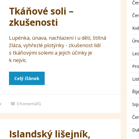
Če
Tkáňové soli –
Če
zkušenosti
Kv
Lupénka, únava, nachlazení i u dětí, štítná
Ún
žláza, vyhřezlé plotýnky - zkušenost lidí
s tkáňovými solemi a jejich účinky je
Le
k nejvíc.
Pro
Celý článek
Lis
Říj
x
0
Komentářů
Sr
Če
Du
Islandský lišejník,