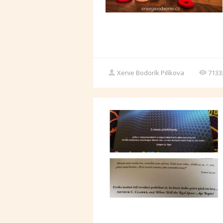
Xenie Bodorík Pilíkova
7133