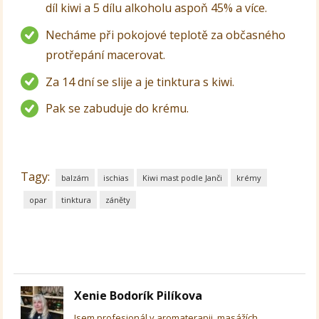
díl kiwi a 5 dílu alkoholu aspoň 45% a více.
Necháme při pokojové teplotě za občasného
protřepání macerovat.
Za 14 dní se slije a je tinktura s kiwi.
Pak se zabuduje do krému.
Tagy:
balzám
ischias
Kiwi mast podle Janči
krémy
opar
tinktura
záněty
Xenie Bodorík Pilíkova
Jsem profesionál v aromaterapii, masážích,