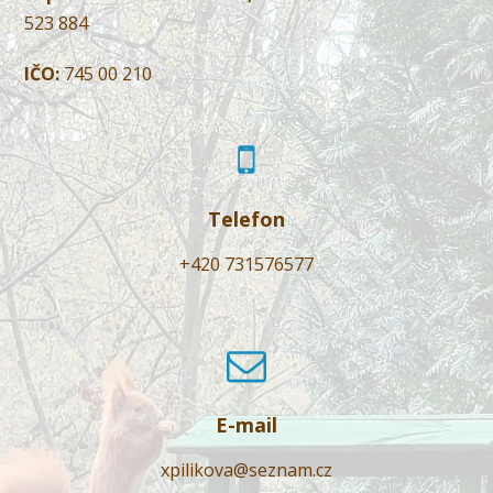
523 884
IČO:
745 00 210
Telefon
+420 731576577
E-mail
xpilikova@seznam.cz