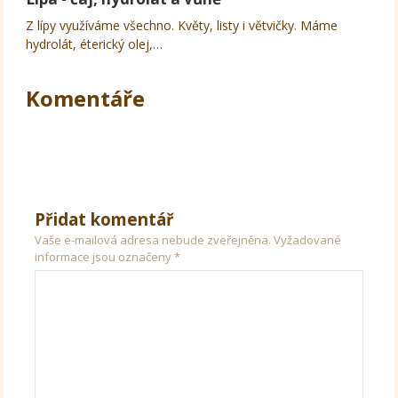
Z lípy využíváme všechno. Květy, listy i větvičky. Máme
hydrolát, éterický olej,…
Komentáře
Přidat komentář
Vaše e-mailová adresa nebude zveřejněna.
Vyžadované
informace jsou označeny
*