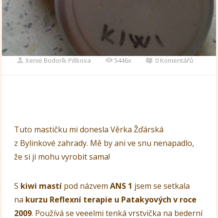
Xenie Bodorík Pilíkova
5446x
0 Komentářů
Tuto mastičku mi donesla Věrka Žďárská
z Bylinkové zahrady. Mě by ani ve snu nenapadlo,
že si ji mohu vyrobit sama!
S
kiwi mastí
pod názvem
ANS 1
jsem se setkala
na
kurzu Reflexní terapie u Patakyových v roce
2009
. Používá se veeelmi tenká vrstvička na bederní