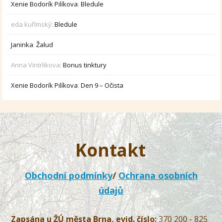
Xenie Bodorík Pilíkova
:
Bledule
eda kuřímský
:
Bledule
Janinka
:
Žalud
Anna Vintrlikova
:
Bonus tinktury
Xenie Bodorík Pilíkova
:
Den 9 – Očista
Kontakt
Obchodní podmínky
/
Ochrana osobních
údajů
Zapsána u ŽÚ města Brna, evid. číslo:
370 200 - 825