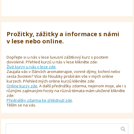
Prožitky, zážitky a informace s námi
v lese nebo online.
Dopřejte si u nás v lese luxusní zážitkový kurz s pocitem
dovolené. Přehled kurzů u nás v lese klikněte zde:
Živé kurzy u nás v lese zde
.
Zaujala vás v článcích aromaterapie, vonné dýmy, koření nebo
cesta životem? Více do hloubky probírám vše v mých online
kurzech. Přehled mých online kurzů klikněte zde:
Online kurzy zde
. A další přednášky zdarma, nejenom moje, ale i s
různými zajímavými hosty na různá témata mám uložené klikněte
zde:
Přednášky zdarma ke shlédnutí zde
.
Těším se na vás.