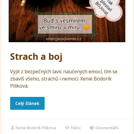
Strach a boj
Vyjít z bezpečných lavic naučených emocí, tím se
zbavíš všeho, strachů i nemocí. Xenie Bodorík
Pilíková.
Celý článek
Xenie Bodorík Pilíkova
1941x
0
Komentářů