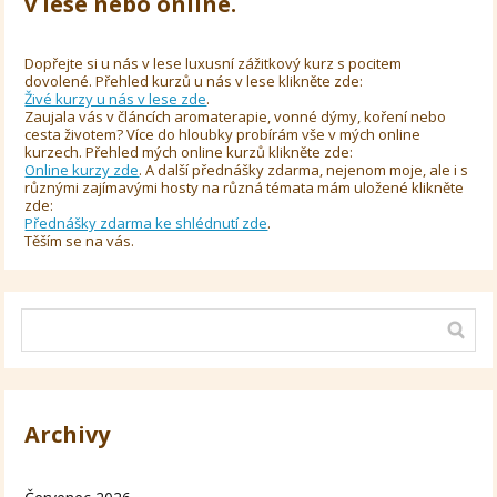
v lese nebo online.
Dopřejte si u nás v lese luxusní zážitkový kurz s pocitem
dovolené. Přehled kurzů u nás v lese klikněte zde:
Živé kurzy u nás v lese zde
.
Zaujala vás v článcích aromaterapie, vonné dýmy, koření nebo
cesta životem? Více do hloubky probírám vše v mých online
kurzech. Přehled mých online kurzů klikněte zde:
Online kurzy zde
. A další přednášky zdarma, nejenom moje, ale i s
různými zajímavými hosty na různá témata mám uložené klikněte
zde:
Přednášky zdarma ke shlédnutí zde
.
Těším se na vás.
Archivy