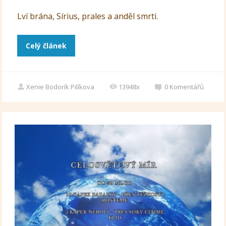
Lví brána, Sírius, prales a anděl smrti.
Celý článek
Xenie Bodorík Pilíkova
13948x
0
Komentářů