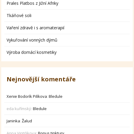
Prales Platbos z Jižní Afriky
Tkáňové soli
Vaření zdravě i s aromaterapií
Vykuřování vonných dýmů
Výroba domácí kosmetiky
Nejnovější komentáře
Xenie Bodorík Pilíkova
:
Bledule
eda kuřímský
:
Bledule
Janinka
:
Žalud
Anna Vintrlikova
:
Bonus tinktury