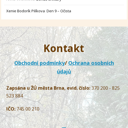
Xenie Bodorík Pilíkova
:
Den 9 – Očista
Kontakt
Obchodní podmínky
/
Ochrana osobních
údajů
Zapsána u ŽÚ města Brna, evid. číslo:
370 200 - 825
523 884
IČO:
745 00 210