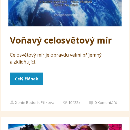
Voňavý celosvětový mír
Celosvětový mír je opravdu velmi příjemný
a zklidňující.
Celý článek
Xenie Bodorík Pilíkova
10422x
0
Komentářů