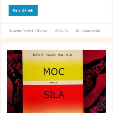
Celý článek
Xenie Bodorík Pilíkova
5575x
0
Komentářů