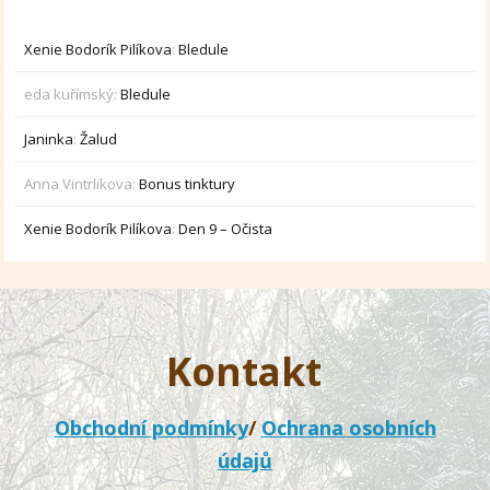
Xenie Bodorík Pilíkova
:
Bledule
eda kuřímský
:
Bledule
Janinka
:
Žalud
Anna Vintrlikova
:
Bonus tinktury
Xenie Bodorík Pilíkova
:
Den 9 – Očista
Kontakt
Obchodní podmínky
/
Ochrana osobních
údajů