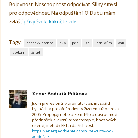
Bojovnost. Neschopnost odpočívat. Silný smysl
pro odpovědnost. Na odpuštění. O Dubu mám
zvlášť
příspěvek, klikněte zde.
Tagy:
bachovy esence
dub
jaro
les
lesní dům
oak
podzim
žalud
Xenie Bodorík Pilíkova
Jsem profesionál v aromaterapii, masážích,
bylinách a provádím klienty životem už od roku
2006. Propojuji nebe a zem, tělo a duši pomocí
přednášek a kurzů aromaterapie, bachových
esencí, metody EFT a dalších cest.
https://energieodxenie.cz/online-kurzy-od-
xenie/>>