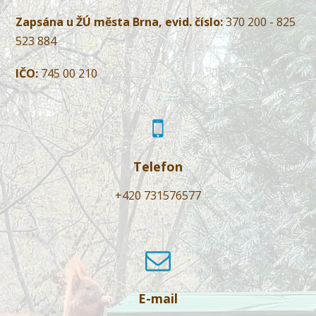
Zapsána u ŽÚ města Brna, evid. číslo:
370 200 - 825
523 884
IČO:
745 00 210
Telefon
+420 731576577
E-mail