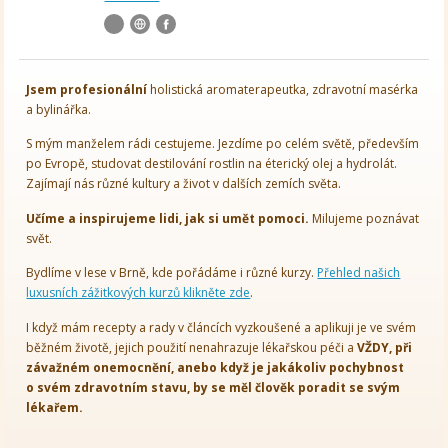
Jsem
profesionální
holistická aromaterapeutka, zdravotní masérka
a bylinářka.
S mým manželem rádi cestujeme. Jezdíme po celém světě, především
po Evropě, studovat destilování rostlin na éterický olej a hydrolát.
Zajímají nás různé kultury a život v dalších zemích světa.
Učíme a inspirujeme lidi, jak si umět pomoci.
Milujeme poznávat
svět.
Bydlíme v lese v Brně, kde pořádáme i různé kurzy.
Přehled našich
luxusních zážitkových kurzů klikněte zde
.
I když mám recepty a rady v článcích vyzkoušené a aplikuji je ve svém
běžném životě, jejich použití nenahrazuje lékařskou péči a
VŽDY, při
závažném onemocnění, anebo když je jakákoliv pochybnost
o svém zdravotním stavu, by se měl člověk poradit se svým
lékařem.