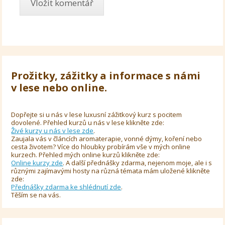
Prožitky, zážitky a informace s námi
v lese nebo online.
Dopřejte si u nás v lese luxusní zážitkový kurz s pocitem
dovolené. Přehled kurzů u nás v lese klikněte zde:
Živé kurzy u nás v lese zde
.
Zaujala vás v článcích aromaterapie, vonné dýmy, koření nebo
cesta životem? Více do hloubky probírám vše v mých online
kurzech. Přehled mých online kurzů klikněte zde:
Online kurzy zde
. A další přednášky zdarma, nejenom moje, ale i s
různými zajímavými hosty na různá témata mám uložené klikněte
zde:
Přednášky zdarma ke shlédnutí zde
.
Těším se na vás.