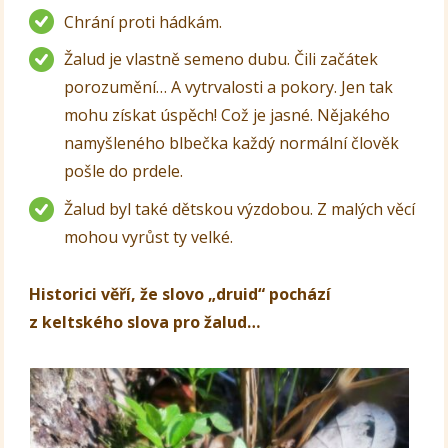
Chrání proti hádkám.
Žalud je vlastně semeno dubu. Čili začátek
porozumění… A vytrvalosti a pokory. Jen tak
mohu získat úspěch! Což je jasné. Nějakého
namyšleného blbečka každý normální člověk
pošle do prdele.
Žalud byl také dětskou výzdobou. Z malých věcí
mohou vyrůst ty velké.
Historici věří, že slovo „druid“ pochází
z keltského slova pro žalud…