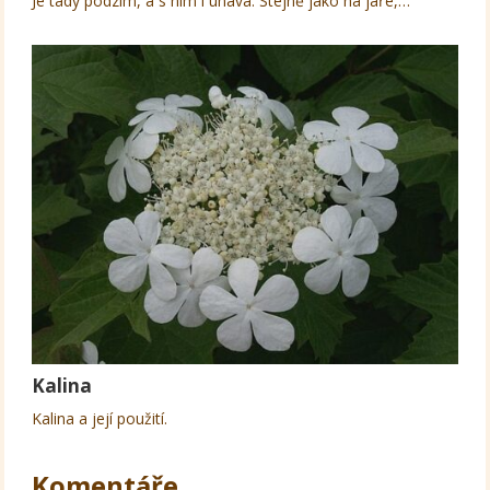
Je tady podzim, a s ním i únava. Stejně jako na jaře,…
Kalina
Kalina a její použití.
Komentáře