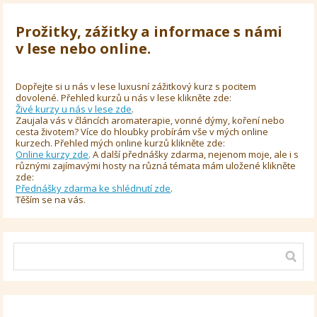
Prožitky, zážitky a informace s námi
v lese nebo online.
Dopřejte si u nás v lese luxusní zážitkový kurz s pocitem
dovolené. Přehled kurzů u nás v lese klikněte zde:
Živé kurzy u nás v lese zde
.
Zaujala vás v článcích aromaterapie, vonné dýmy, koření nebo
cesta životem? Více do hloubky probírám vše v mých online
kurzech. Přehled mých online kurzů klikněte zde:
Online kurzy zde
. A další přednášky zdarma, nejenom moje, ale i s
různými zajímavými hosty na různá témata mám uložené klikněte
zde:
Přednášky zdarma ke shlédnutí zde
.
Těším se na vás.