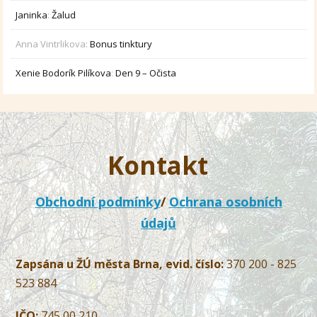
Janinka
:
Žalud
Anna Vintrlikova
:
Bonus tinktury
Xenie Bodorík Pilíkova
:
Den 9 – Očista
Kontakt
Obchodní podmínky
/
Ochrana osobních
údajů
Zapsána u ŽÚ města Brna, evid. číslo:
370 200 - 825
523 884
IČO:
745 00 210