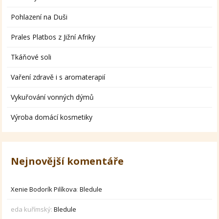
Pohlazení na Duši
Prales Platbos z Jižní Afriky
Tkáňové soli
Vaření zdravě i s aromaterapií
Vykuřování vonných dýmů
Výroba domácí kosmetiky
Nejnovější komentáře
Xenie Bodorík Pilíkova
:
Bledule
eda kuřímský
:
Bledule