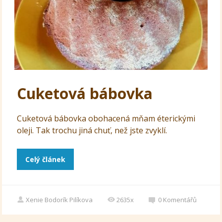
Cuketová bábovka
Cuketová bábovka obohacená mňam éterickými
oleji. Tak trochu jiná chuť, než jste zvyklí.
Celý článek
Xenie Bodorík Pilíkova
2635x
0
Komentářů