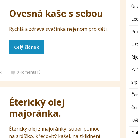
Ún
Ovesná kaše s sebou
Le
Rychlá a zdravá svačinka nejenom pro děti.
Pro
Lis
Celý článek
Říj
Zář
x
0
Komentářů
Sr
Če
Éterický olej
Če
majoránka.
Kv
Éterický olej z majoránky, super pomoc
Du
na srdíčko, křečovitý kašel, na zklidnění