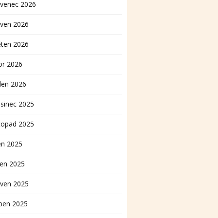
rvenec 2026
rven 2026
ěten 2026
or 2026
den 2026
sinec 2025
topad 2025
en 2025
pen 2025
rven 2025
ben 2025