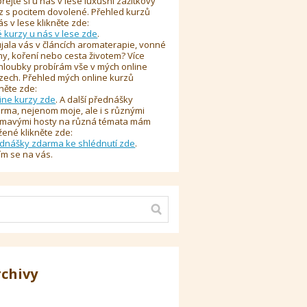
řejte si u nás v lese luxusní zážitkový
z s pocitem dovolené. Přehled kurzů
ás v lese klikněte zde:
é kurzy u nás v lese zde
.
jala vás v článcích aromaterapie, vonné
y, koření nebo cesta životem? Více
hloubky probírám vše v mých online
zech. Přehled mých online kurzů
kněte zde:
ine kurzy zde
. A další přednášky
rma, nejenom moje, ale i s různými
ímavými hosty na různá témata mám
žené klikněte zde:
dnášky zdarma ke shlédnutí zde
.
ím se na vás.
rchivy