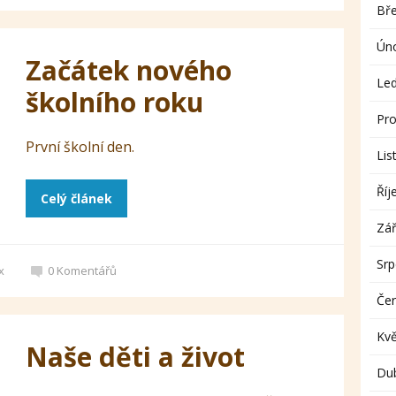
Bř
Ún
Začátek nového
Le
školního roku
Pro
První školní den.
Lis
Říj
Celý článek
Zář
Sr
x
0
Komentářů
Če
Kv
Naše děti a život
Du