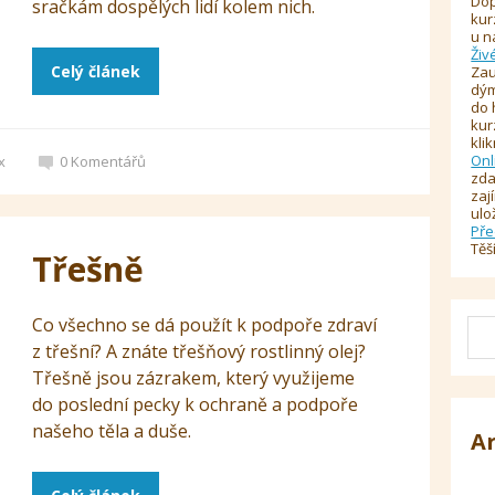
Dop
sračkám dospělých lidí kolem nich.
kur
u n
Živ
Celý článek
Zau
dým
do 
kur
kli
Onl
x
0
Komentářů
zda
zaj
ulo
Pře
Těš
Třešně
Co všechno se dá použít k podpoře zdraví
z třešní? A znáte třešňový rostlinný olej?
Třešně jsou zázrakem, který využijeme
do poslední pecky k ochraně a podpoře
našeho těla a duše.
A