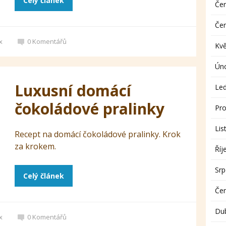
Celý článek
Če
Če
x
0
Komentářů
Kv
Ún
Luxusní domácí
Le
čokoládové pralinky
Pro
Lis
Recept na domácí čokoládové pralinky. Krok
za krokem.
Říj
Sr
Celý článek
Če
Du
x
0
Komentářů