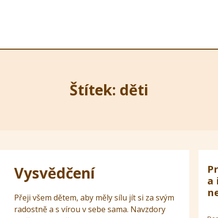
Štítek: děti
Pr
Vysvědčení
a 
ne
Přeji všem dětem, aby měly sílu jít si za svým
radostně a s vírou v sebe sama. Navzdory