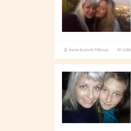
Xenie Bodorík Pilíkova
2286