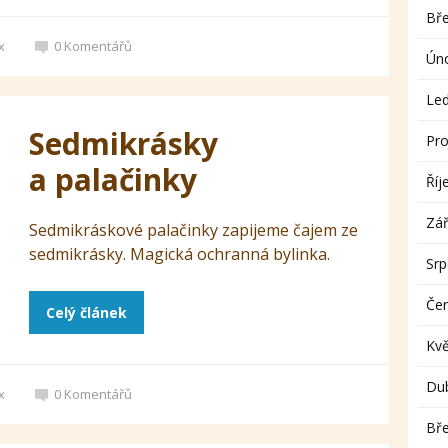
Bř
x
0
Komentářů
Ún
Le
Sedmikrásky
Pro
a palačinky
Říj
Zář
Sedmikráskové palačinky zapijeme čajem ze
sedmikrásky. Magická ochranná bylinka.
Sr
Če
Celý článek
Kv
Du
x
0
Komentářů
Bř