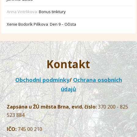
Anna Vintrlikova
:
Bonus tinktury
Xenie Bodorík Pilíkova
:
Den 9 – Očista
Kontakt
Obchodní podmínky
/
Ochrana osobních
údajů
Zapsána u ŽÚ města Brna, evid. číslo:
370 200 - 825
523 884
IČO:
745 00 210