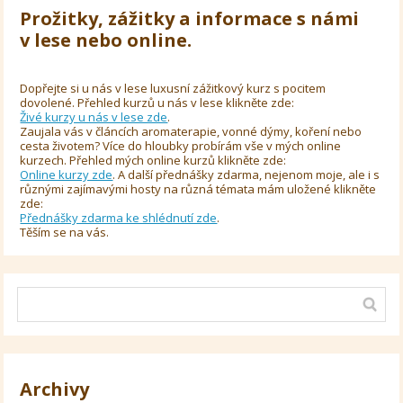
Prožitky, zážitky a informace s námi
v lese nebo online.
Dopřejte si u nás v lese luxusní zážitkový kurz s pocitem
dovolené. Přehled kurzů u nás v lese klikněte zde:
Živé kurzy u nás v lese zde
.
Zaujala vás v článcích aromaterapie, vonné dýmy, koření nebo
cesta životem? Více do hloubky probírám vše v mých online
kurzech. Přehled mých online kurzů klikněte zde:
Online kurzy zde
. A další přednášky zdarma, nejenom moje, ale i s
různými zajímavými hosty na různá témata mám uložené klikněte
zde:
Přednášky zdarma ke shlédnutí zde
.
Těším se na vás.
Archivy