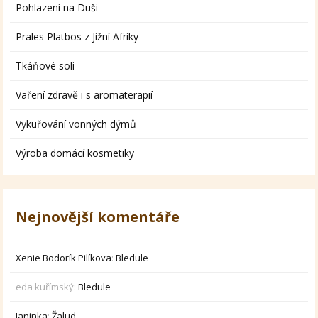
Pohlazení na Duši
Prales Platbos z Jižní Afriky
Tkáňové soli
Vaření zdravě i s aromaterapií
Vykuřování vonných dýmů
Výroba domácí kosmetiky
Nejnovější komentáře
Xenie Bodorík Pilíkova
:
Bledule
eda kuřímský
:
Bledule
Janinka
:
Žalud