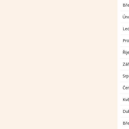
Bř
Ún
Le
Pro
Říj
Zář
Sr
Če
Kv
Du
Bř