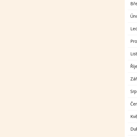
Bř
Ún
Le
Pro
Lis
Říj
Zář
Sr
Če
Kv
Du