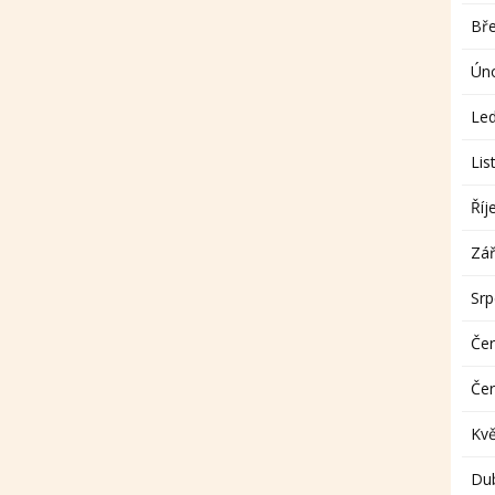
Bř
Ún
Le
Lis
Říj
Zář
Sr
Če
Če
Kv
Du