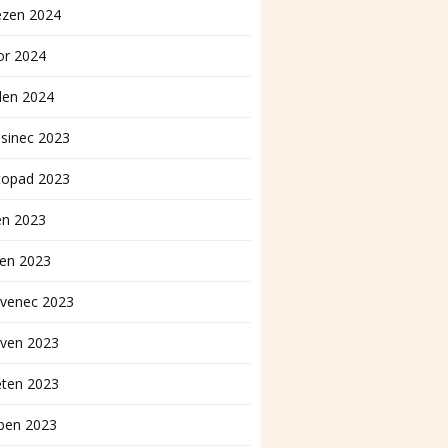
ezen 2024
or 2024
den 2024
sinec 2023
topad 2023
en 2023
pen 2023
rvenec 2023
rven 2023
ěten 2023
ben 2023