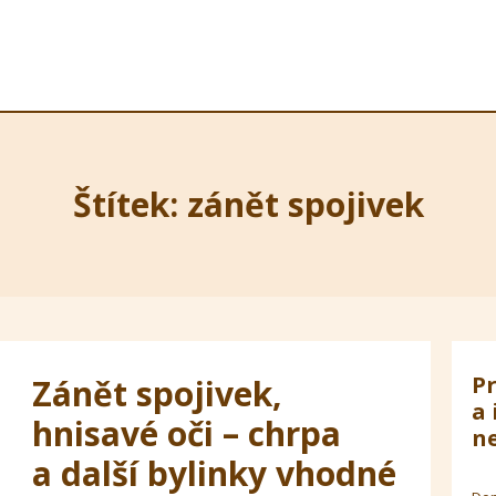
Štítek: zánět spojivek
Pr
Zánět spojivek,
a 
hnisavé oči – chrpa
ne
a další bylinky vhodné