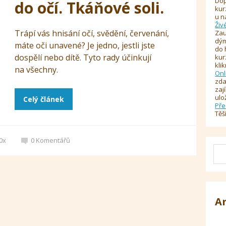
Dop
do očí. Tkáňové soli.
kur
u n
Živ
Trápí vás hnisání očí, svědění, červenání,
Zau
dým
máte oči unavené? Je jedno, jestli jste
do 
dospělí nebo dítě. Tyto rady účinkují
kur
kli
na všechny.
Onl
zda
zaj
ulo
Celý článek
Pře
Těš
0x
0
Komentářů
A