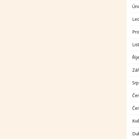
Ún
Le
Pro
Lis
Říj
Zář
Sr
Če
Če
Kv
Du