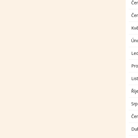
Če
Če
Kv
Ún
Le
Pro
Lis
Říj
Sr
Če
Du