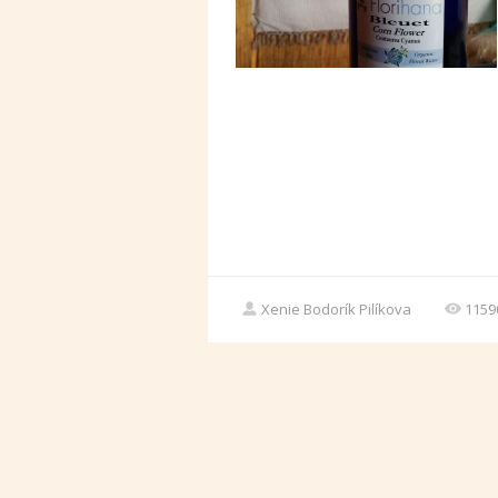
Xenie Bodorík Pilíkova
1159