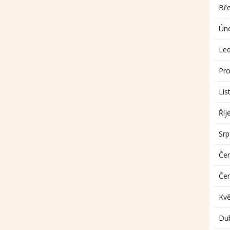
Bř
Ún
Le
Pro
Lis
Říj
Sr
Če
Če
Kv
Du