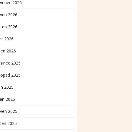
rvenec 2026
rven 2026
ěten 2026
or 2026
den 2026
sinec 2025
topad 2025
en 2025
pen 2025
rven 2025
ben 2025