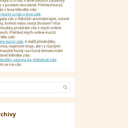
řejte si u nás v lese luxusní zážitkový
z s pocitem dovolené. Přehled kurzů
ás v lese klikněte zde:
é kurzy u nás v lese zde
.
jala vás v článcích aromaterapie, vonné
y, koření nebo cesta životem? Více
hloubky probírám vše v mých online
zech. Přehled mých online kurzů
kněte zde:
ine kurzy zde
. A další přednášky
rma, nejenom moje, ale i s různými
ímavými hosty na různá témata mám
žené klikněte zde:
dnášky zdarma ke shlédnutí zde
.
ím se na vás.
rchivy