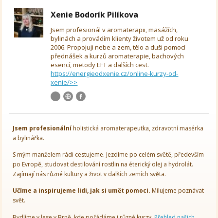
Xenie Bodorík Pilíkova
Jsem profesionál v aromaterapii, masážích,
bylinách a provádím klienty životem už od roku
2006. Propojuji nebe a zem, tělo a duši pomocí
přednášek a kurzů aromaterapie, bachových
esencí, metody EFT a dalších cest.
https://energieodxenie.cz/online-kurzy-od-
xenie/>>
Jsem
profesionální
holistická aromaterapeutka, zdravotní masérka
a bylinářka.
S mým manželem rádi cestujeme. Jezdíme po celém světě, především
po Evropě, studovat destilování rostlin na éterický olej a hydrolát.
Zajímají nás různé kultury a život v dalších zemích světa.
Učíme a inspirujeme lidi, jak si umět pomoci.
Milujeme poznávat
svět.
Bydlíme v lese v Brně, kde pořádáme i různé kurzy.
Přehled našich