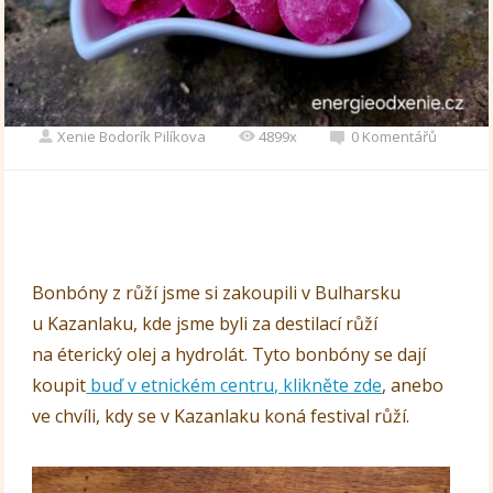
Xenie Bodorík Pilíkova
4899x
0 Komentářů
Bonbóny z růží jsme si zakoupili v Bulharsku
u Kazanlaku, kde jsme byli za destilací růží
na éterický olej a hydrolát. Tyto bonbóny se dají
koupit
buď v etnickém centru, klikněte zde
, anebo
ve chvíli, kdy se v Kazanlaku koná festival růží.