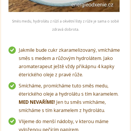
Směs medu, hydrolátu z růží a okvětní lísty z růže je sama o sobě
zdravá dobrota.
Jakmile bude cukr zkaramelizovaný, vmícháme
směs s medem a růžovým hydrolátem. Jako
aromaterapeut ještě vždy přikápnu 4 kapky
éterického oleje z pravé růže.
Smícháme, promícháme tuto směs medu,
éterického oleje a hydrolátu s tím karamelem.
MED NEVAŘÍME!
Jen tu směs vmícháme,
smícháme s tím karamelem z hydrolátu.
Vlijeme do menší nádoby, v kterou máme
vyloženou pečícím papírem.