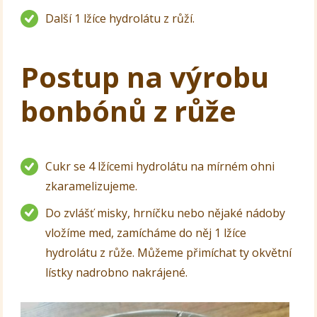
Další 1 lžíce hydrolátu z růží.
Postup na výrobu
bonbónů z růže
Cukr se 4 lžícemi hydrolátu na mírném ohni
zkaramelizujeme.
Do zvlášť misky, hrníčku nebo nějaké nádoby
vložíme med, zamícháme do něj 1 lžíce
hydrolátu z růže. Můžeme přimíchat ty okvětní
lístky nadrobno nakrájené.