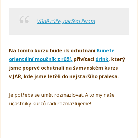
Vůně růže, parfém života
Na tomto kurzu bude i k ochutnání
Kunefe
orientální moučník z růží,
přivítací
drink
, který
jsme poprvé ochutnali na šamanském kurzu
v JAR, kde jsme letěli do nejstaršího pralesa.
Je potřeba se umět rozmazlovat. A to my naše
účastníky kurzů rádi rozmazlujeme!