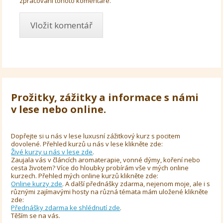
zpracování tohoto komentáře.
Prožitky, zážitky a informace s námi
v lese nebo online.
Dopřejte si u nás v lese luxusní zážitkový kurz s pocitem
dovolené. Přehled kurzů u nás v lese klikněte zde:
Živé kurzy u nás v lese zde
.
Zaujala vás v článcích aromaterapie, vonné dýmy, koření nebo
cesta životem? Více do hloubky probírám vše v mých online
kurzech. Přehled mých online kurzů klikněte zde:
Online kurzy zde
. A další přednášky zdarma, nejenom moje, ale i s
různými zajímavými hosty na různá témata mám uložené klikněte
zde:
Přednášky zdarma ke shlédnutí zde
.
Těším se na vás.