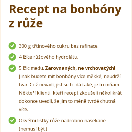
Recept na bonbóny
z růže
300 g třtinového cukru bez rafinace.
4 lžíce růžového hydrolátu.
5 lžic medu.
Zarovnaných, ne vrchovatých!
Jinak budete mít bonbóny více měkké, neudrží
tvar. Což nevadí, jíst se to dá také, je to mňam.
Někteří klienti, kteří recept zkoušeli několikrát
dokonce uvedli, že jim to méně tvrdé chutná
více.
Okvětní lístky růže nadrobno nasekané
(nemusí být.)