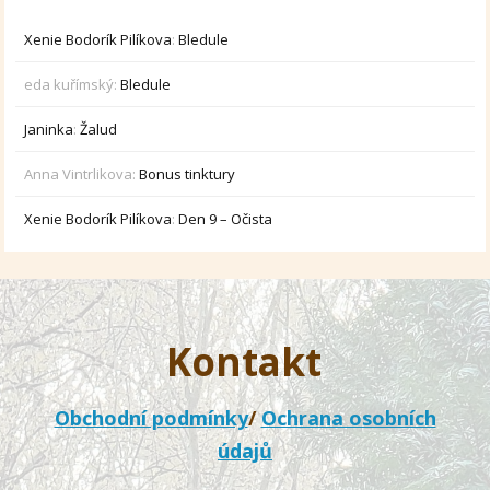
Xenie Bodorík Pilíkova
:
Bledule
eda kuřímský
:
Bledule
Janinka
:
Žalud
Anna Vintrlikova
:
Bonus tinktury
Xenie Bodorík Pilíkova
:
Den 9 – Očista
Kontakt
Obchodní podmínky
/
Ochrana osobních
údajů