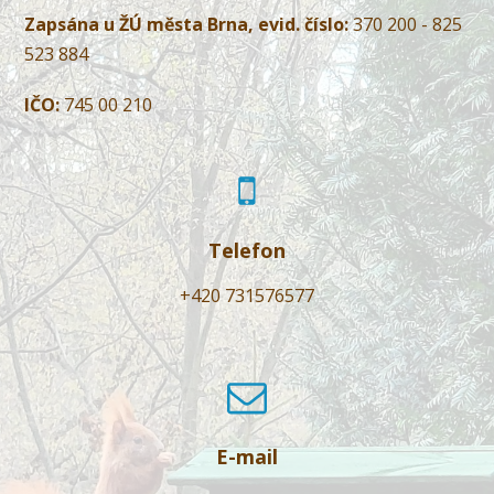
Zapsána u ŽÚ města Brna, evid. číslo:
370 200 - 825
523 884
IČO:
745 00 210
Telefon
+420 731576577
E-mail