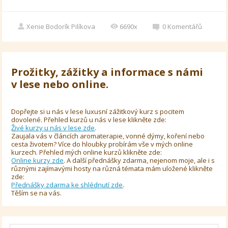
Xenie Bodorík Pilíkova
6690x
0
Komentářů
Prožitky, zážitky a informace s námi
v lese nebo online.
Dopřejte si u nás v lese luxusní zážitkový kurz s pocitem
dovolené. Přehled kurzů u nás v lese klikněte zde:
Živé kurzy u nás v lese zde
.
Zaujala vás v článcích aromaterapie, vonné dýmy, koření nebo
cesta životem? Více do hloubky probírám vše v mých online
kurzech. Přehled mých online kurzů klikněte zde:
Online kurzy zde
. A další přednášky zdarma, nejenom moje, ale i s
různými zajímavými hosty na různá témata mám uložené klikněte
zde:
Přednášky zdarma ke shlédnutí zde
.
Těším se na vás.