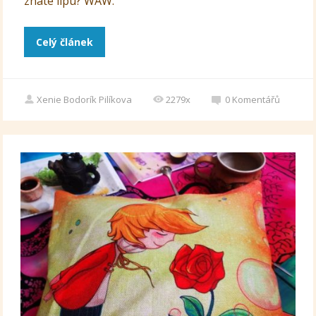
znáte lípu? WAW.
Celý článek
Xenie Bodorík Pilíkova
2279x
0
Komentářů