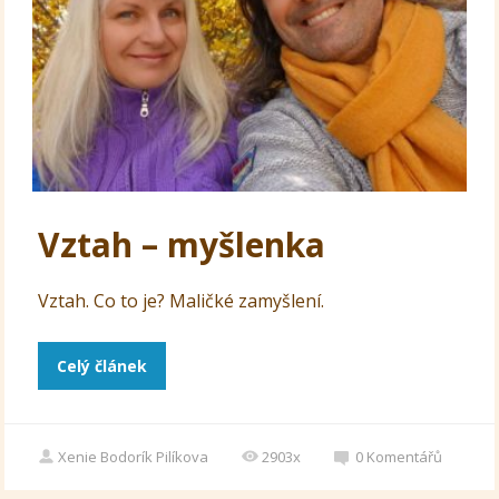
Vztah – myšlenka
Vztah. Co to je? Maličké zamyšlení.
Celý článek
Xenie Bodorík Pilíkova
2903x
0
Komentářů