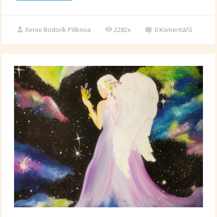
Xenie Bodorík Pilíkova
2282x
0
Komentářů