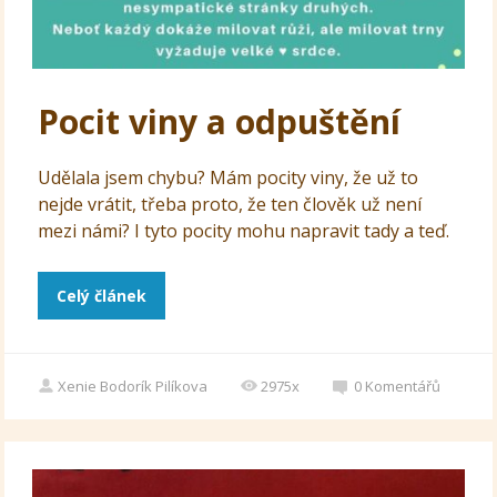
Pocit viny a odpuštění
Udělala jsem chybu? Mám pocity viny, že už to
nejde vrátit, třeba proto, že ten člověk už není
mezi námi? I tyto pocity mohu napravit tady a teď.
Celý článek
Xenie Bodorík Pilíkova
2975x
0
Komentářů