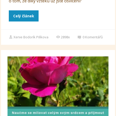
o tom, že díky vzteku už jste osvícení?
Celý článek
Xenie Bodorík Pilíkova
2898x
0
Komentářů