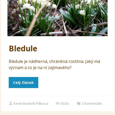
Bledule
Bledule je nádherná, chráněná rostlina. Jaký má
význam a co je na ní zajímavého?
Celý článek
Xenie Bodorík Pilíkova
3525x
2
Komentáře