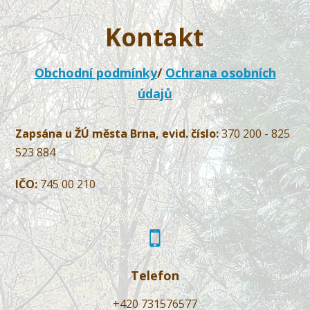
Kontakt
Obchodní podmínky
/
Ochrana osobních
údajů
Zapsána u ŽÚ města Brna, evid. číslo:
370 200 - 825
523 884
IČO:
745 00 210
Telefon
+420 731576577