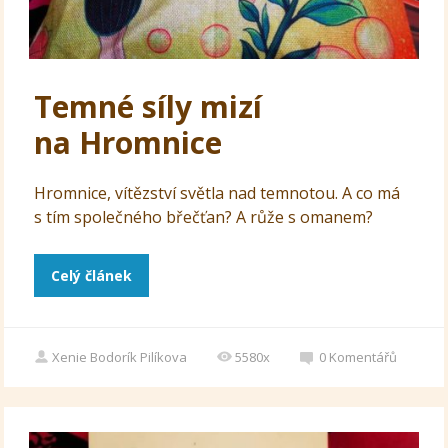
Temné síly mizí
na Hromnice
Hromnice, vítězství světla nad temnotou. A co má
s tím společného břečťan? A růže s omanem?
Celý článek
Xenie Bodorík Pilíkova
5580x
0
Komentářů