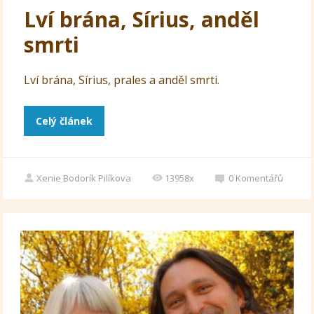
Lví brána, Sírius, anděl
smrti
Lví brána, Sírius, prales a anděl smrti.
Celý článek
Xenie Bodorík Pilíkova
13958x
0
Komentářů