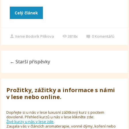
Celý článek
Xenie Bodorík Pilíkova
3818x
0
Komentářů
←
Starší příspěvky
Prožitky, zážitky a informace s námi
v lese nebo online.
Dopřejte si u nás v lese luxusní zážitkový kurz s pocitem
dovolené. Přehled kurzů u nás v lese klikněte zde:
Živé kurzy u nás v lese zde
.
Zaujala vás v článcích aromaterapie, vonné dýmy, koření nebo