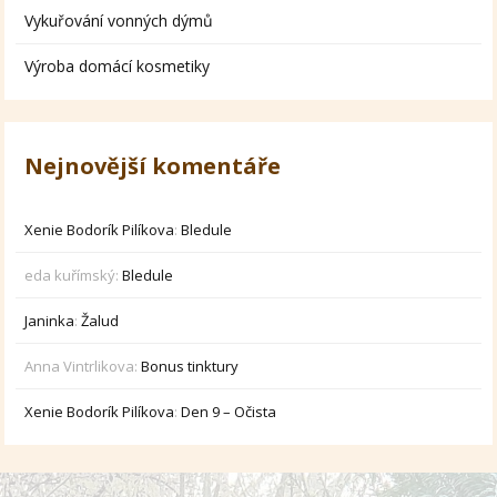
Vykuřování vonných dýmů
Výroba domácí kosmetiky
Nejnovější komentáře
Xenie Bodorík Pilíkova
:
Bledule
eda kuřímský
:
Bledule
Janinka
:
Žalud
Anna Vintrlikova
:
Bonus tinktury
Xenie Bodorík Pilíkova
:
Den 9 – Očista