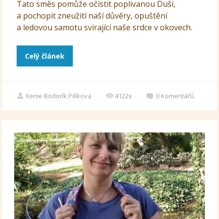
Tato směs pomůže očistit poplivanou Duši,
a pochopit zneužití naší důvěry, opuštění
a ledovou samotu svírající naše srdce v okovech.
Celý článek
Xenie Bodorík Pilíkova
4122x
0
Komentářů