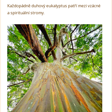
Každopádně duhový eukalyptus patří mezi vzácné
a spirituální stromy.