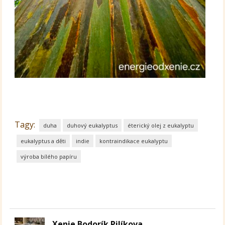
Tagy:
duha
duhový eukalyptus
éterický olej z eukalyptu
eukalyptus a děti
indie
kontraindikace eukalyptu
výroba bílého papíru
Xenie Bodorík Pilíkova