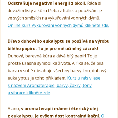
Odstraňuje negativní energii z okolí.
Ráda si
dovážím listy a kůru třeba z Itálie, a používám je
ve svých směsích na vykuřování vonných dýmů.
Online kurz Vykuřování vonných dýmů klikněte zde.
Dřevo duhového eukalyptu se používá na výrobu
bílého papíru. To je pro mě učiněný zázrak!
Duhová, barevná kůra a dává bílý papír! To je
prostě úžasná symbolika života. A říká se, že bílá
barva v sobě obsahuje všechny barvy. Inu, duhový
eukalyptus je toho příkladem.
Kurz u nás v lese
s názvem Aromaterapie, barvy, čakry, tóny
a vibrace klikněte zde
.
A ano,
v aromaterapii máme i éterický olej
z eukalyptu. Je ovšem dost kontraindikační.
O