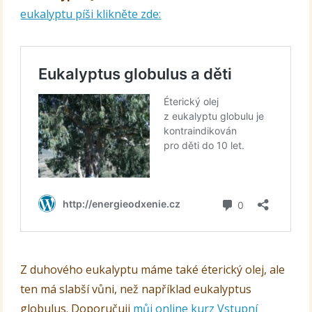
eukalyptu píši klikněte zde:
Z duhového eukalyptu máme také éterický olej, ale
ten má slabší vůni, než například eukalyptus
globulus. Doporučuji
můj online kurz Vstupní