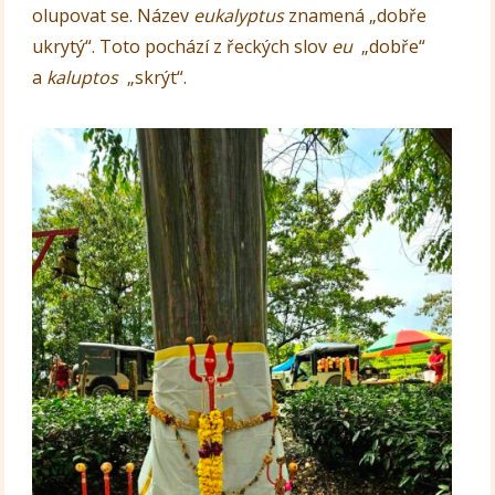
olupovat se. Název
eukalyptus
znamená „dobře
ukrytý“. Toto pochází z řeckých slov
eu
„dobře“
a
kaluptos
„skrýt“.