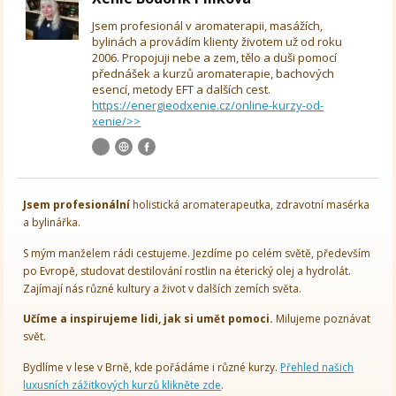
Jsem profesionál v aromaterapii, masážích,
bylinách a provádím klienty životem už od roku
2006. Propojuji nebe a zem, tělo a duši pomocí
přednášek a kurzů aromaterapie, bachových
esencí, metody EFT a dalších cest.
https://energieodxenie.cz/online-kurzy-od-
xenie/>>
Jsem
profesionální
holistická aromaterapeutka, zdravotní masérka
a bylinářka.
S mým manželem rádi cestujeme. Jezdíme po celém světě, především
po Evropě, studovat destilování rostlin na éterický olej a hydrolát.
Zajímají nás různé kultury a život v dalších zemích světa.
Učíme a inspirujeme lidi, jak si umět pomoci.
Milujeme poznávat
svět.
Bydlíme v lese v Brně, kde pořádáme i různé kurzy.
Přehled našich
luxusních zážitkových kurzů klikněte zde
.