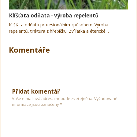
Klíšťata odňata - výroba repelentů
Klíšťata odňata profesionálním způsobem. Výroba
repelentů, tinktura z hřebíčku. Zvířátka a éterické…
Komentáře
Přidat komentář
Vaše e-mailová adresa nebude zveřejněna.
Vyžadované
informace jsou označeny
*