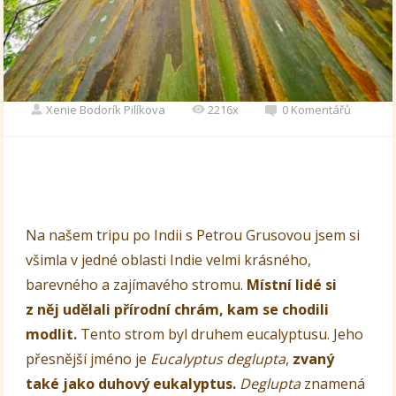
Xenie Bodorík Pilíkova
2216x
0 Komentářů
Na našem tripu po Indii s Petrou Grusovou jsem si
všimla v jedné oblasti Indie velmi krásného,
barevného a zajímavého stromu.
Místní lidé si
z něj udělali přírodní chrám, kam se chodili
modlit.
Tento strom byl druhem eucalyptusu. Jeho
přesnější jméno je
Eucalyptus deglupta
,
zvaný
také jako duhový eukalyptus.
Deglupta
znamená