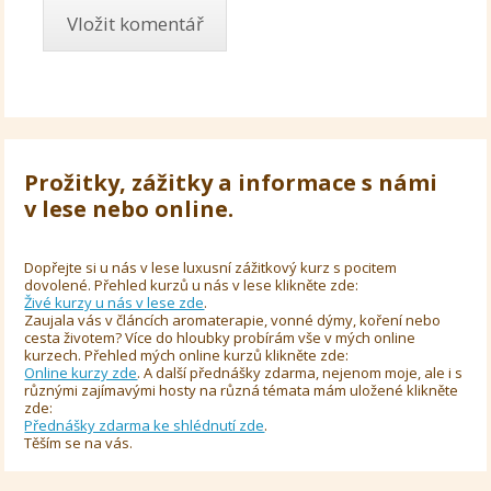
Prožitky, zážitky a informace s námi
v lese nebo online.
Dopřejte si u nás v lese luxusní zážitkový kurz s pocitem
dovolené. Přehled kurzů u nás v lese klikněte zde:
Živé kurzy u nás v lese zde
.
Zaujala vás v článcích aromaterapie, vonné dýmy, koření nebo
cesta životem? Více do hloubky probírám vše v mých online
kurzech. Přehled mých online kurzů klikněte zde:
Online kurzy zde
. A další přednášky zdarma, nejenom moje, ale i s
různými zajímavými hosty na různá témata mám uložené klikněte
zde:
Přednášky zdarma ke shlédnutí zde
.
Těším se na vás.