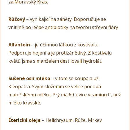
za Moravský Kras.
Růžový
– vynikající na záněty. Doporučuje se
vnitřně po léčbě antibiotiky na tvorbu střevní flóry
Allantoin
– je účinnou látkou z kostivalu.
Podporuje hojení a je protizánětlivý. Z kostivalu
květů jsme s manželem destilovali hydrolát.
Sušené oslí mléko –
v tom se koupala už
Kleopatra. Svým složením se velice podobá
mateřskému mléku. Prý má 60 x více vitamínu C, než
mléko kravské.
Éterické oleje
– Helichrysum, Růže, Mrkev