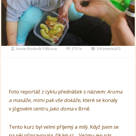
Xenie Bodorík Pilíkova
3731x
0 Komentářů
Foto reportáž z cyklu přednášek s názvem:
Aroma
a masáže, mimi pak vše dokáže
, které se konaly
v jógovém centru
Jako doma
v Brně.
Tento kurz byl velmi příjemý a milý. Když jsem se
na něj připravovala, říkám si: ,, Vezmu jen pár