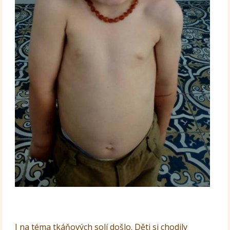
I na téma tkáňových solí došlo. Děti si chodily