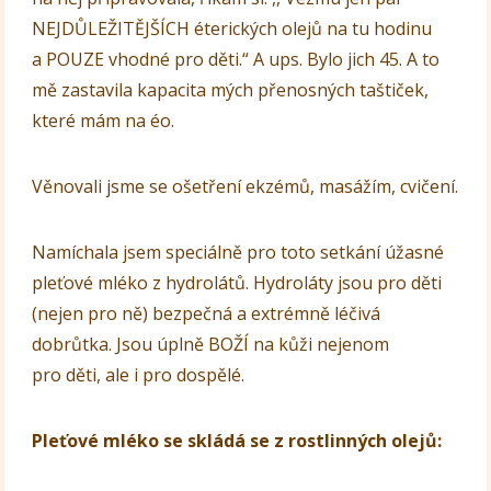
NEJDŮLEŽITĚJŠÍCH éterických olejů na tu hodinu
a POUZE vhodné pro děti.“ A ups. Bylo jich 45. A to
mě zastavila kapacita mých přenosných taštiček,
které mám na éo.
Věnovali jsme se ošetření ekzémů, masážím, cvičení.
Namíchala jsem speciálně pro toto setkání úžasné
pleťové mléko z hydrolátů. Hydroláty jsou pro děti
(nejen pro ně) bezpečná a extrémně léčivá
dobrůtka. Jsou úplně BOŽÍ na kůži nejenom
pro děti, ale i pro dospělé.
Pleťové mléko se skládá se z rostlinných olejů: