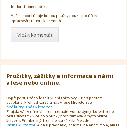
budoucí komentáře.
Vaše osobní údaje budou použity pouze pro účely
zpracování tohoto komentáře.
Prožitky, zážitky a informace s námi
v lese nebo online.
Dopřejte si u nás v lese luxusní zážitkový kurz s pocitem
dovolené. Přehled kurzů u nás v lese klikněte zde:
Živé kurzy u nás v lese zde
.
Zaujala vás v článcích aromaterapie, vonné dýmy, koření nebo
cesta životem? Více do hloubky probírám vše v mých online
kurzech. Přehled mých online kurzů klikněte zde:
Online kurzy zde
. A další přednášky zdarma, nejenom moje, ale i s